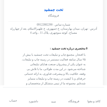
تخت جمشید
فروشگاه
شماره تماس : 09122882290
آدرس : تهران، میدان بهارستان، خ جمهوری، خ ظهیرالاسلام، بعد از چهارراه
مصباح، کوچه منوچهری، پلاک 11 ، واحد 4
0 مختصری درباره تخت جمشید :
با افتخار، مجتمع چاپ و تبلیغات تخت جمشید با بیش از
۲۵ سال سابقه فعالیت مستمر در زمینه چاپ و تبلیغات،
به عنوان یکی از پیشروان صنعت هدایای تبلیغاتی
شناخته می‌شود. در این مدت طولانی، ما با تلاش بی
وقفه، خلاقیت بالا و پیشرفت فناوری، به ارائه خدماتی
حرفه‌ای و با کیفیت در زمینه چاپ و تبلیغات متمایز
شده‌ایم. مجموعه ما از تیمی متشکل از متخصصان و
کارشناسان حرفه‌ای تشکیل شده است که دارای تجربه
و تخصص فنی در زمینه چاپ و تبلیغات هستند. به
مشتریانمان تضمین می‌دهیم که محصولات تولیدی
کاغذ و مقوا
فروشگاه
داشبورد
حساب
سبد
توسط ما، با کیفیت بالا، دقیق و با رعایت استانداردهای