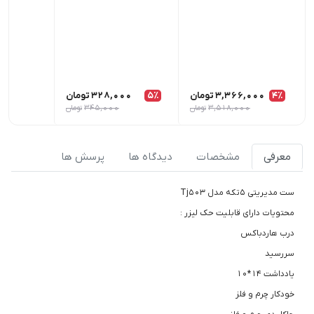
4٪
3,366,000
تومان
5٪
328,000
تومان
00
3,518,000
تومان
345,000
تومان
معرفی
مشخصات
دیدگاه ها
پرسش ها
ست مدیریتی 5تکه مدل Tj503
محتویات دارای قابلیت حک لیزر :
درب هاردباکس
سررسید
یادداشت 14*10
خودکار چرم و فلز