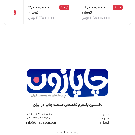
3,000,000
10٪
12,000,000
11٪
تومان
تومان
7٪
,000
13,500,000
تومان
3,350,000
تومان
0
نخستین پلتفرم تخصصی صنعت چاپ در ایران
تلفن :
88476086 - 021
همراه :
09232094470
ایمیل :
info@chapazon.com
راهنما مناقصه