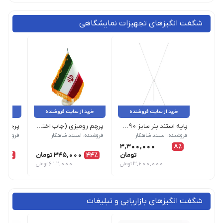
شگفت انگیزهای تجهیزات نمایشگاهی
خرید از سایت فروشنده
خرید از سایت فروشنده
خرید 
پایه استند بنر سایز 90×200 بسته 10 عددی
پرچم رومیزی (چاپ اختصاصی)
پرچم رو
محصول بدون چاپ زمان تحویل: 1 روز کاری
فروشنده: استند شاهکار
فروشنده: استند شاهکار
فروشنده:
3,300,000
8٪
تومان
44٪
345,000
تومان
37٪
3,600,000
تومان
612,000
تومان
شگفت انگیزهای بازاریابی و تبلیغات