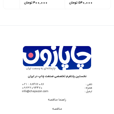
540,000
تومان
400,000
تومان
00
نخستین پلتفرم تخصصی صنعت چاپ در ایران
تلفن :
88476086 - 021
همراه :
09232094470
ایمیل :
info@chapazon.com
راهنما مناقصه
مناقصه