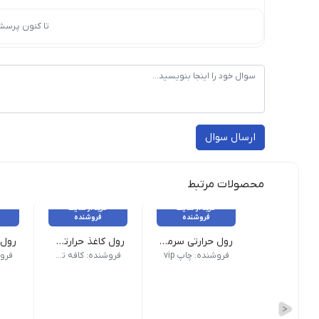
تا کنون پرسش
ارسال سوال
محصولات مرتبط
خرید از سایت
خرید از سایت
فروشنده
فروشنده
رول حرارتی سرمه ای
رول کاغذ حرارتی 8 سانتی 36 متری(رول دستگاه فیش پرینتر)
محصول کشور: کره| جنس: pvc-pu
ویژگی‌های محصول | نوع محصول: کاغذ حرارتی 8 سانتی | رنگ: سفید |
ویژگی
فروشنده: چاپ vip
فروشنده: کافه تحریر