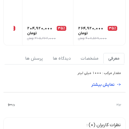
0
35٪
204,920,000
35٪
264,920,000
35٪
تومان
تومان
407,569,000
تومان
315,262,000
تومان
000
معرفی
مشخصات
دیدگاه ها
پرسش ها
مقدار مرکب : 1000 میلی لیتر
نمایش بیشتر
برند
ریسو
نظرات کاربران (0) :