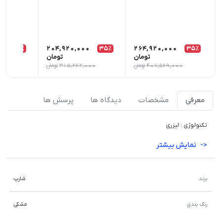
0
35٪
204,920,000
35٪
264,920,000
35٪
تومان
تومان
407,569,000
تومان
315,262,000
تومان
000
معرفی
مشخصات
دیدگاه ها
پرسش ها
تکنولوژی : لیزری
نمایش بیشتر
برند
شارپ
رنگ بندی
مشکی