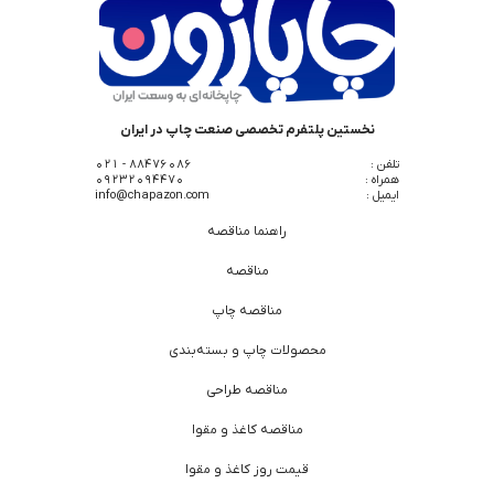
نخستین پلتفرم تخصصی صنعت چاپ در ایران
تلفن :
88476086 - 021
همراه :
09232094470
ایمیل :
info@chapazon.com
راهنما مناقصه
مناقصه
مناقصه چاپ
محصولات چاپ و بسته‌بندی
مناقصه طراحی
مناقصه کاغذ و مقوا
قیمت روز کاغذ و مقوا