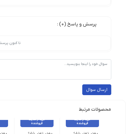
پرسش و پاسخ (0) :
تا کنون پرسش
ارسال سوال
محصولات مرتبط
خرید از سایت
خرید از سایت
فروشنده
فروشنده
پودر تونر شارژ زیراکس سیاه و سفید مدل 5845, 5855, 5875
پودر تونر شارژ توشیبا رنگی Tomegawa ژاپن