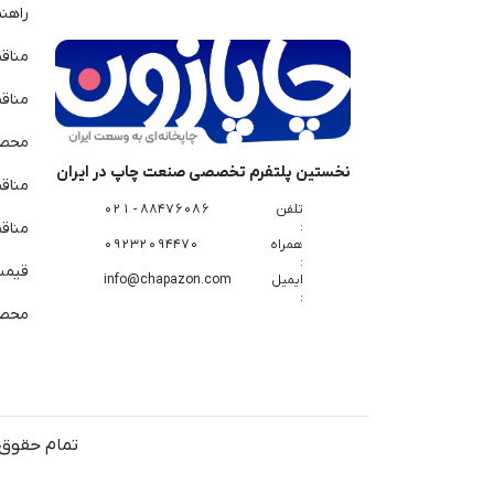
راهن
مناق
مناق
محصو
نخستین پلتفرم تخصصی صنعت چاپ در ایران
مناق
تلفن
88476086 - 021
:
مناقص
همراه
09232094470
:
قیمت 
ایمیل
info@chapazon.com
:
محصو
تمام حقوق 