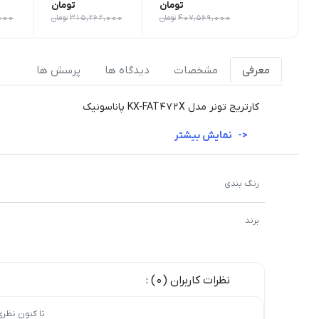
تومان
تومان
407,569,000
تومان
315,262,000
تومان
000
معرفی
مشخصات
دیدگاه ها
پرسش ها
کارتریج تونر مدل KX-FAT472X پاناسونیک
نمایش بیشتر
رنگ بندی
برند
نظرات کاربران (0) :
تا کنون نظر