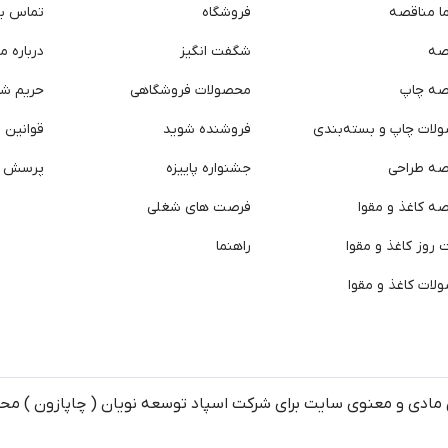
ما مناقصه
فروشگاه
تماس با 
صه
شگفت انگیز
درباره ما
صه چاپ
محصولات فروشگاهی
حریم ش
لات چاپ و بسته‌بندی
فروشنده شوید
قوانین و
صه طراحی
جشنواره پاییزه
پرسش ه
ه کاغذ و مقوا
فرصت های شغلی
روز کاغذ و مقوا
راهنما
لات کاغذ و مقوا
مادی و معنوی سایت برای شرکت اسپاد توسعه نویان ( چاپازون ) م