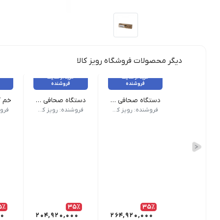
دیگر محصولات فروشگاه رویز کالا
خرید از سایت
خرید از سایت
فروشنده
فروشنده
دستگاه صحافی مارپیچ برقی CoilMac-EPI سوپربایند
دستگاه صحافی مارپیچ سوپربایند مدل CoilMac-EX06 Pro
نام محصول دستگاه صحافی مارپیچ برقی CoilMac-EPI سوپربایند | نوع سوارخ گرد | حالت دستگاه صحافی تمام اتوماتیک | تعداد سوارخ 53 عدد | تعداد تیغه خلاص کن 5 عدد | نوع پانچ برقی | ظرفیت پانچ 25 برگ | ضمانت و گارانتی دارد
نقاط قوت | دارای سوراخ گرد | دارای فنر انداز برقی | دارای 53 عدد سوراخ | ساخت کشور تا
ویژگ
فروشنده: رویز کالا
فروشنده: رویز کالا
5٪
35٪
35٪
00
204,920,000
264,920,000