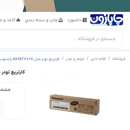
داشبورد
چاپ و بسته بندی
کاغذ و مق
جستجو در فروشگاه ...
فروشگاه
اقلام اداری
جوهر و تونر
کارتریج تونر مدل KX-FAT472X پاناسونیک
کارتریج تونر مدل KX-FAT472X
مشخص