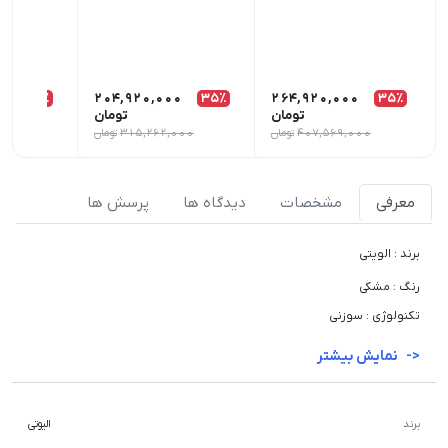
0
35٪
204,920,000
35٪
264,920,000
35٪
تومان
تومان
407,569,000
تومان
315,262,000
تومان
000
معرفی
مشخصات
دیدگاه ها
پرسش ها
برند : الویتی
رنگ : مشکی
تکنولوژی : سوزنی
نمایش بیشتر
برند
الیوتی