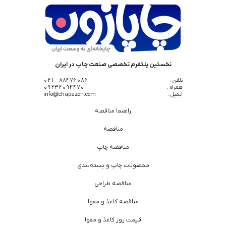
نخستین پلتفرم تخصصی صنعت چاپ در ایران
تلفن :
88476086 - 021
همراه :
09232094470
ایمیل :
info@chapazon.com
راهنما مناقصه
مناقصه
مناقصه چاپ
محصولات چاپ و بسته‌بندی
مناقصه طراحی
مناقصه کاغذ و مقوا
قیمت روز کاغذ و مقوا