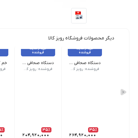
دیگر محصولات فروشگاه رویز کالا
خرید از سایت
خرید از سایت
فروشنده
فروشنده
دستگاه صحافی مارپیچ برقی CoilMac-EPI سوپربایند
دستگاه صحافی مارپیچ سوپربایند مدل CoilMac-EX06 Pro
نام محصول دستگاه صحافی مارپیچ برقی CoilMac-EPI سوپربایند | نوع سوارخ گرد | حالت دستگاه صحافی تمام اتوماتیک | تعداد سوارخ 53 عدد | تعداد تیغه خلاص کن 5 عدد | نوع پانچ برقی | ظرفیت پانچ 25 برگ | ضمانت و گارانتی دارد
نقاط قوت | دارای سوراخ گرد | دارای فنر انداز برقی | دارای 53 عدد سوراخ | ساخت کشور تا
ویژگ
فروشنده: رویز کالا
فروشنده: رویز کالا
5٪
35٪
35٪
00
204,920,000
264,920,000