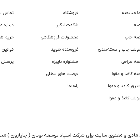
ما مناقصه
فروشگاه
تماس با 
صه
شگفت انگیز
درباره ما
صه چاپ
محصولات فروشگاهی
حریم ش
لات چاپ و بسته‌بندی
فروشنده شوید
قوانین و
صه طراحی
جشنواره پاییزه
پرسش ه
ه کاغذ و مقوا
فرصت های شغلی
روز کاغذ و مقوا
راهنما
لات کاغذ و مقوا
مادی و معنوی سایت برای شرکت اسپاد توسعه نویان ( چاپازون ) م