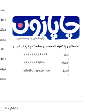
راهن
مناق
مناق
محصو
نخستین پلتفرم تخصصی صنعت چاپ در ایران
مناق
تلفن
88476086 - 021
:
مناقص
همراه
09232094470
:
قیمت 
ایمیل
info@chapazon.com
:
محصو
تمام حقوق 