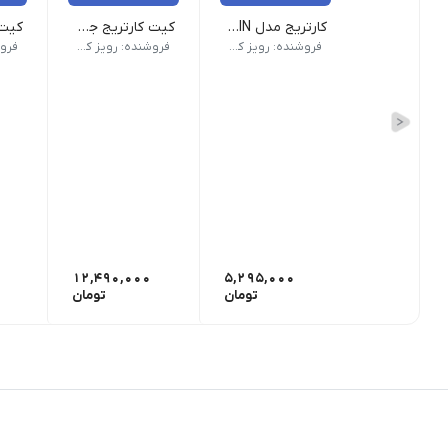
کارتریج مدل KP-108IN کانن
کیت کارتریج جوهرافشان مدل 450-451 کانن
کاست جوهر : 3 عدد | کارکرد : 108 برگ |
مدل : CLI-451 , PGI-450 | انتخاب رنگ : چهار رنگ |
کارت
فروشنده: رویز کالا
فروشنده: رویز کالا
12,490,000
5,295,000
تومان
تومان