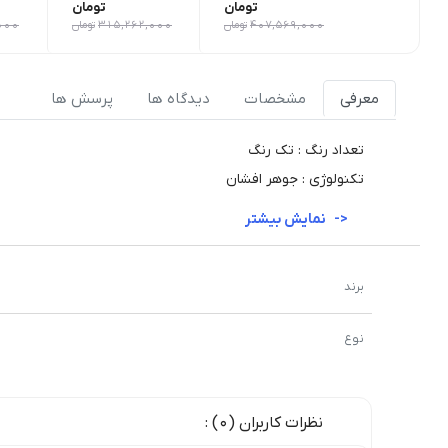
تومان
تومان
407,569,000
تومان
315,262,000
تومان
000
معرفی
مشخصات
دیدگاه ها
پرسش ها
تعداد رنگ : تک رنگ
تکنولوژی : جوهر افشان
نمایش بیشتر
برند
نوع
نظرات کاربران (0) :