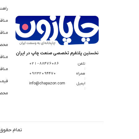
راهن
مناق
مناق
محصو
نخستین پلتفرم تخصصی صنعت چاپ در ایران
مناق
تلفن
88476086 - 021
:
مناقص
همراه
09232094470
:
قیمت 
ایمیل
info@chapazon.com
:
محصو
تمام حقوق 