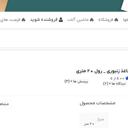
وا
فروشگاه
ماشین آلات
فروشنده شوید
فرصت های 
اغذ زنبوری _ رول 20 متری
5.00 از 5
پرسش ها > (3)
دیدگاه ها > (2)
مشخصات محصول
مشاه
متراژ :
20 متر