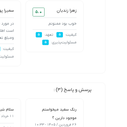
زهرا زندیان
سمیرا پو
5.0
خوب بود ممنونم
در مورد 
است اطلا
کیفیت:
تعهد:
5
5
ومبلغ تع
مسئولیت‌پذیری:
5
کیفیت:
مسئولیت‌
پرسش و پاسخ (3) :
رنگ سفید میخواستم
سلام شیر
11 خرداد / 1405 - 12:05
موجود دارین ؟
26 فروردین / 1405 - 10:33