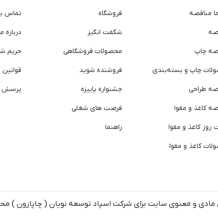
ما مناقصه
فروشگاه
تماس با 
صه
شگفت انگیز
درباره ما
صه چاپ
محصولات فروشگاهی
حریم ش
لات چاپ و بسته‌بندی
فروشنده شوید
قوانین و
صه طراحی
جشنواره پاییزه
پرسش ه
ه کاغذ و مقوا
فرصت های شغلی
روز کاغذ و مقوا
راهنما
لات کاغذ و مقوا
مادی و معنوی سایت برای شرکت اسپاد توسعه نویان ( چاپازون ) م