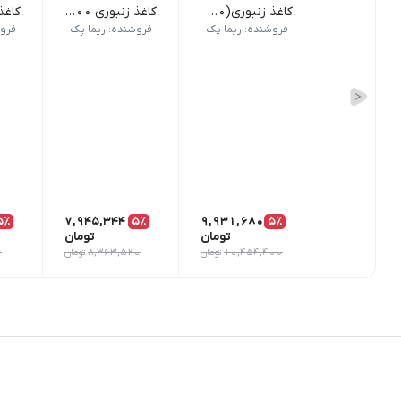
کاغذ زنبوری(۵۰۰ متری)
کاغذ زنبوری ۴۰۰ متری
فروشنده: ریما پک
فروشنده: ریما پک
فروش
5٪
7,945,344
5٪
9,931,680
5٪
تومان
تومان
10,454,400
تومان
8,363,520
تومان
0