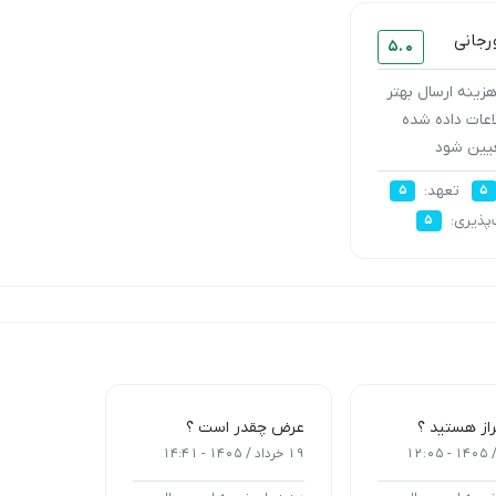
رجانی
5.0
هزینه ارسال بهتر
عات داده شده
یین شود
تعهد:
5
5
پذیری:
5
از هستید ؟
عرض چقدر است ؟
19 خرداد / 1405 - 14:41