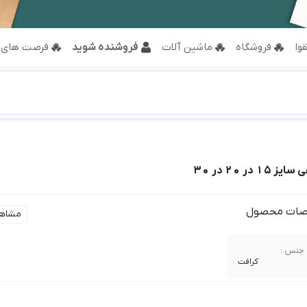
وا
فروشگاه
ماشین آلات
فروشنده شوید
فرصت های 
 در 20 در 30
ات محصول
مشاه
جنس :
کرافت