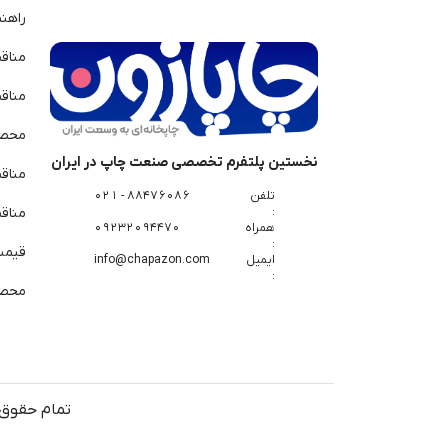
راهن
مناق
مناق
محصو
نخستین پلتفرم تخصصی صنعت چاپ در ایران
مناق
تلفن
88476086 - 021
:
مناقص
همراه
09232094470
:
قیمت 
ایمیل
info@chapazon.com
:
محصو
تمام حقوق 