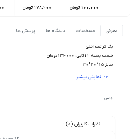
100,000
تومان
178,200
تومان
00
معرفی
مشخصات
دیدگاه ها
پرسش ها
بگ کرافت افقی
قیمت بسته ۱۲تایی: 134000تومان
سایز 15*20*30
نمایش بیشتر
جنس
نظرات کاربران (0) :
تا کنون نظر