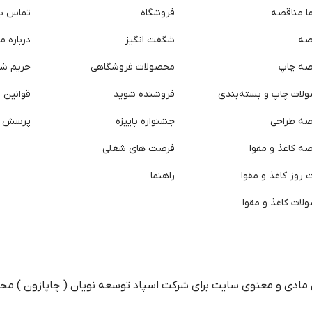
ما مناقصه
فروشگاه
تماس با 
صه
شگفت انگیز
درباره ما
صه چاپ
محصولات فروشگاهی
حریم ش
لات چاپ و بسته‌بندی
فروشنده شوید
قوانین و
صه طراحی
جشنواره پاییزه
پرسش ه
ه کاغذ و مقوا
فرصت های شغلی
روز کاغذ و مقوا
راهنما
لات کاغذ و مقوا
مادی و معنوی سایت برای شرکت اسپاد توسعه نویان ( چاپازون ) م