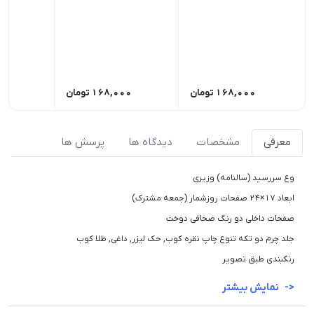
168,000
تومان
168,000
تومان
00
معرفی
مشخصات
دیدگاه ها
پرسش ها
وع سررسید (سالنامه) وزیری
ابعاد 17×24 صفحات روزشمار (جمعه مشترک)
صفحات داخلی دو رنگ صحافی دوخت
جلد چرم دو تکه تنوع چاپ نقره کوب, حک لیزر, داغی, طلا کوب
رنگبندی طبق تصویر
نمایش بیشتر