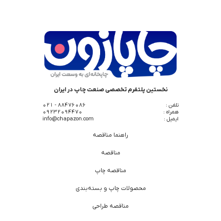
نخستین پلتفرم تخصصی صنعت چاپ در ایران
تلفن :
88476086 - 021
همراه :
09232094470
ایمیل :
info@chapazon.com
راهنما مناقصه
مناقصه
مناقصه چاپ
محصولات چاپ و بسته‌بندی
مناقصه طراحی