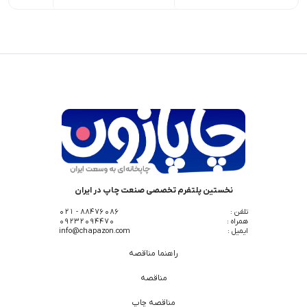
نخستین پلتفرم تخصصی صنعت چاپ در ایران
تلفن :
88476086 - 021
همراه :
09232094470
ایمیل :
info@chapazon.com
راهنما مناقصه
مناقصه
مناقصه چاپ