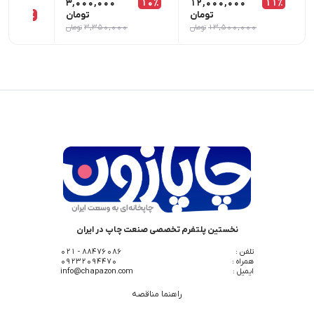
3,000,000
10٪
12,000,000
11٪
تومان
تومان
7٪
,000
13,500,000
تومان
3,350,000
تومان
0
نخستین پلتفرم تخصصی صنعت چاپ در ایران
تلفن :
88476086 - 021
همراه :
09232094470
ایمیل :
info@chapazon.com
راهنما مناقصه