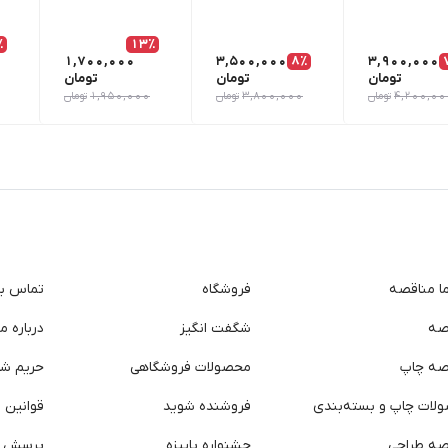
٪
13٪
1,700,000
3,500,000
8٪
3,900,000
تومان
تومان
تومان
4,200,00
تومان
3,800,000
تومان
1,950,000
تومان
ما مناقصه
فروشگاه
تماس با 
صه
شگفت انگیز
درباره ما
صه چاپ
محصولات فروشگاهی
حریم ش
لات چاپ و بسته‌بندی
فروشنده شوید
قوانین و
صه طراحی
جشنواره پاییزه
پرسش ه