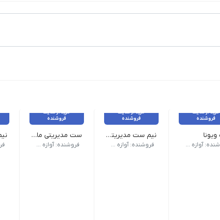
خرید از سایت
خرید از سایت
خرید از سایت
فروشنده
فروشنده
فروشنده
یونا
نیم ست مدیریتی مک
ست مدیریتی ماهور
ایرپاد نمایشگر دار برند زیرو ZERO | پاوربانک مگ سیف اسپیس ایکس 10 هزار میلی آمپر | که در یک هاردباکس 33*33 با طراحی زیبا در یک بگ ارایه می شود.
اسپیکر m6 | چراغ قوه | پمپ آب | 
فروشنده: آوازه گستر
فروشنده: آوازه گستر
فروشنده: آوازه گستر