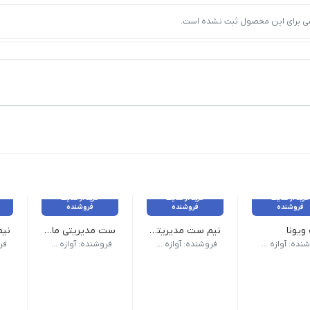
ی برای این محصول ثبت نشده است.
خرید از سایت
خرید از سایت
خرید از سایت
فروشنده
فروشنده
فروشنده
یونا
نیم ست مدیریتی مک
ست مدیریتی ماهور
ایرپاد نمایشگر دار برند زیرو ZERO | پاوربانک مگ سیف اسپیس ایکس 10 هزار میلی آمپر | که در یک هاردباکس 33*33 با طراحی زیبا در یک بگ ارایه می شود.
اسپیکر m6 | چراغ قوه | پمپ آب | 
فروشنده: آوازه گستر
فروشنده: آوازه گستر
فروشنده: آوازه گستر