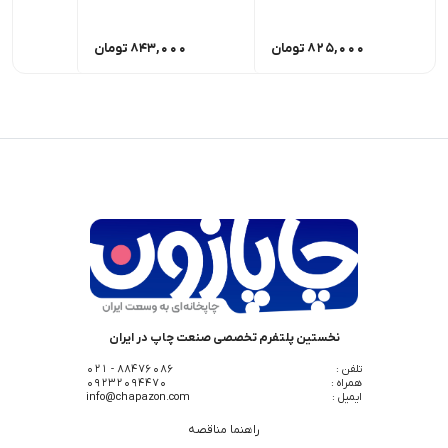
825,000
تومان
843,000
تومان
00
نخستین پلتفرم تخصصی صنعت چاپ در ایران
تلفن :
88476086 - 021
همراه :
09232094470
ایمیل :
info@chapazon.com
راهنما مناقصه