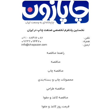
نخستین پلتفرم تخصصی صنعت چاپ در ایران
تلفن :
88476086 - 021
همراه :
09232094470
ایمیل :
info@chapazon.com
راهنما مناقصه
مناقصه
مناقصه چاپ
محصولات چاپ و بسته‌بندی
مناقصه طراحی
مناقصه کاغذ و مقوا
قیمت روز کاغذ و مقوا