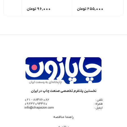
255,000
تومان
96,000
تومان
0
نخستین پلتفرم تخصصی صنعت چاپ در ایران
تلفن :
88476086 - 021
همراه :
09232094470
ایمیل :
info@chapazon.com
راهنما مناقصه