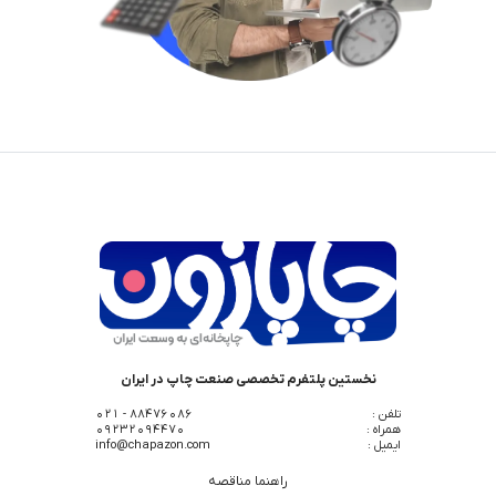
نخستین پلتفرم تخصصی صنعت چاپ در ایران
تلفن :
88476086 - 021
همراه :
09232094470
ایمیل :
info@chapazon.com
راهنما مناقصه