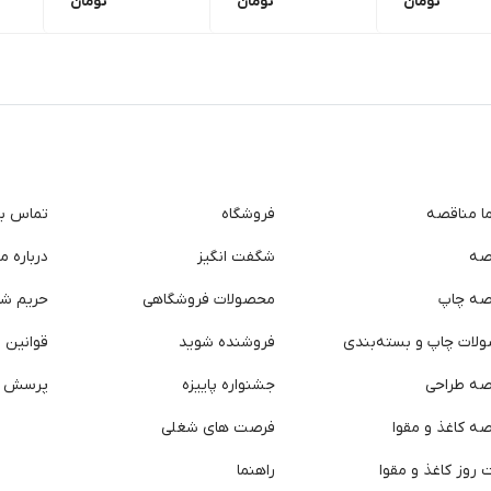
تومان
تومان
تومان
ما مناقصه
فروشگاه
تماس با 
صه
شگفت انگیز
درباره ما
صه چاپ
محصولات فروشگاهی
حریم ش
لات چاپ و بسته‌بندی
فروشنده شوید
قوانین و
صه طراحی
جشنواره پاییزه
پرسش ه
ه کاغذ و مقوا
فرصت های شغلی
روز کاغذ و مقوا
راهنما