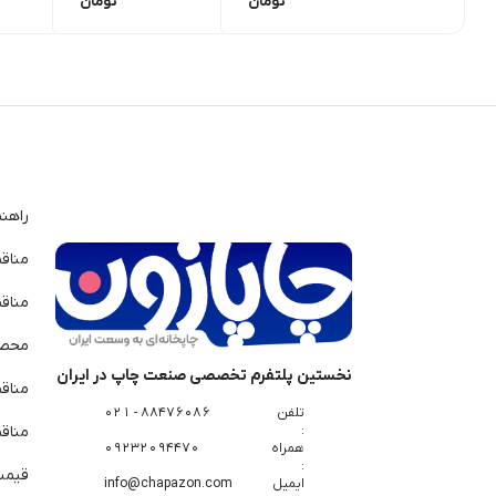
تومان
تومان
راهن
مناق
مناق
محصو
نخستین پلتفرم تخصصی صنعت چاپ در ایران
مناق
تلفن
88476086 - 021
:
مناقص
همراه
09232094470
:
قیمت 
ایمیل
info@chapazon.com