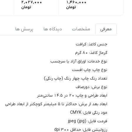
2,027,000
1,460,000
تومان
تومان
معرفی
مشخصات
دیدگاه ها
پرسش ها
جنس کاغذ: کرافت
گرماژ کاغذ: 80 گرم
نوع خدمات: اوراق آزاد یا سرچسب
نوع چاپ: چاپ افست
تعداد رنگ چاپ: چهار رنگ (چاپ رنگی)
نوع برش: دورصاف
ابعاد طراحی و چاپ: 20 در 14.5 سانتی‌متر
ابعاد بعد از برش: حداکثر تا 5 میلیمتر کوچکتر از ابعاد طراحی
مود رنگی فایل: CMYK
فرمت فایل: jpeg (jpg)
رزولیشن فایل: حداقل 300 dpi