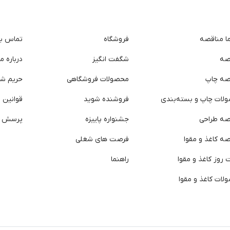
ما مناقصه
فروشگاه
تماس با 
صه
شگفت انگیز
درباره ما
صه چاپ
محصولات فروشگاهی
حریم ش
لات چاپ و بسته‌بندی
فروشنده شوید
قوانین و
صه طراحی
جشنواره پاییزه
پرسش ه
ه کاغذ و مقوا
فرصت های شغلی
روز کاغذ و مقوا
راهنما
لات کاغذ و مقوا