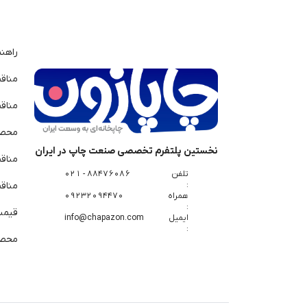
راهن
مناق
مناق
محصو
نخستین پلتفرم تخصصی صنعت چاپ در ایران
مناق
تلفن
88476086 - 021
:
مناقص
همراه
09232094470
:
قیمت 
ایمیل
info@chapazon.com
:
محصو