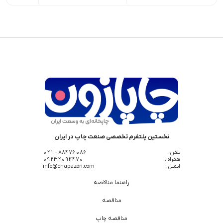
نخستین پلتفرم تخصصی صنعت چاپ در ایران
تلفن :
88476086 - 021
همراه :
09232094470
ایمیل :
info@chapazon.com
راهنما مناقصه
مناقصه
مناقصه چاپ