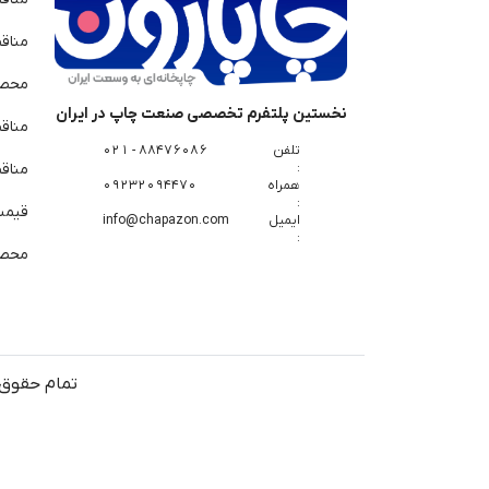
مناق
محصو
نخستین پلتفرم تخصصی صنعت چاپ در ایران
مناق
تلفن
88476086 - 021
:
مناقص
همراه
09232094470
:
قیمت 
ایمیل
info@chapazon.com
:
محصو
تمام حقوق 