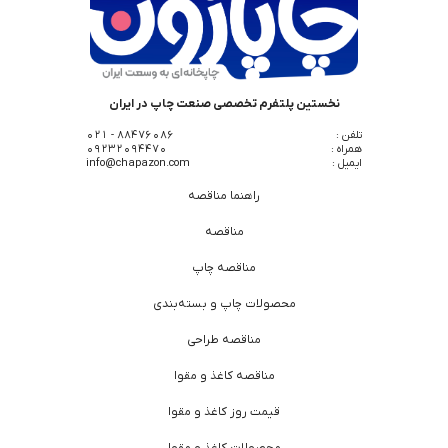
نخستین پلتفرم تخصصی صنعت چاپ در ایران
تلفن :
88476086 - 021
همراه :
09232094470
ایمیل :
info@chapazon.com
راهنما مناقصه
مناقصه
مناقصه چاپ
محصولات چاپ و بسته‌بندی
مناقصه طراحی
مناقصه کاغذ و مقوا
قیمت روز کاغذ و مقوا
محصولات کاغذ و مقوا