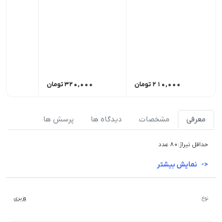
210,000
تومان
320,000
تومان
00
معرفی
مشخصات
دیدگاه ها
پرسش ها
حداقل تیراژ:80 عدد
نمایش بیشتر
نوع
وزیری