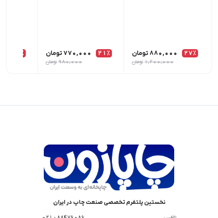
27٪
880,000
تومان
21٪
770,000
تومان
15٪
00
1,200,000
تومان
980,000
تومان
0
نخستین پلتفرم تخصصی صنعت چاپ در ایران
تلفن :
88476086 - 021