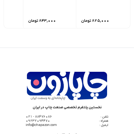
825,000
تومان
843,000
تومان
00
نخستین پلتفرم تخصصی صنعت چاپ در ایران
تلفن :
88476086 - 021
همراه :
09232094470
ایمیل :
info@chapazon.com