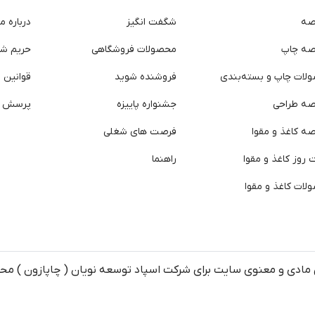
صه
شگفت انگیز
درباره ما
صه چاپ
محصولات فروشگاهی
حریم ش
لات چاپ و بسته‌بندی
فروشنده شوید
قوانین و
صه طراحی
جشنواره پاییزه
پرسش ه
ه کاغذ و مقوا
فرصت های شغلی
روز کاغذ و مقوا
راهنما
لات کاغذ و مقوا
مادی و معنوی سایت برای شرکت اسپاد توسعه نویان ( چاپازون ) م