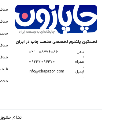
مناق
مناق
محصو
نخستین پلتفرم تخصصی صنعت چاپ در ایران
مناق
تلفن
88476086 - 021
:
مناقص
همراه
09232094470
:
قیمت 
ایمیل
info@chapazon.com
:
محصو
تمام حقوق 