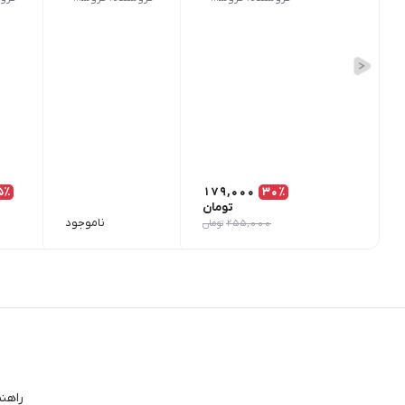
5٪
179,000
30٪
تومان
ناموجود
255,000
تومان
راهن