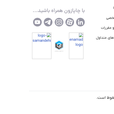
خصی
 مقررات
ای متداول
حفوظ است.