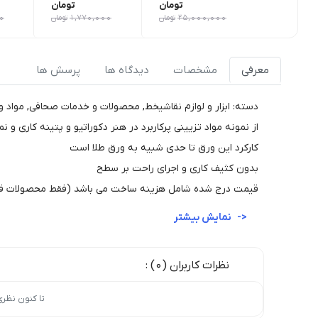
تومان
تومان
25,000,000
تومان
1,770,000
تومان
0
معرفی
مشخصات
دیدگاه ها
پرسش ها
دسته: ابزار و لوازم نقاشیخط, محصولات و خدمات صحافی, مواد و 
از نمونه مواد تزیینی پرکاربرد در هنر دکوراتیو و پتینه کاری 
کارکرد این ورق تا حدی شبیه به ورق طلا است
بدون کثیف کاری و اجرای راحت بر سطح
قیمت درج شده شامل هزینه ساخت می باشد (فقط محصولات ق
نمایش بیشتر
نظرات کاربران (0) :
تا کنون نظر