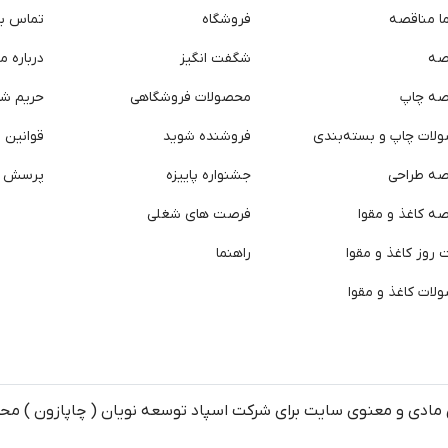
ما مناقصه
فروشگاه
تماس با 
صه
شگفت انگیز
درباره ما
صه چاپ
محصولات فروشگاهی
حریم ش
لات چاپ و بسته‌بندی
فروشنده شوید
قوانین و
صه طراحی
جشنواره پاییزه
پرسش ه
ه کاغذ و مقوا
فرصت های شغلی
روز کاغذ و مقوا
راهنما
لات کاغذ و مقوا
مادی و معنوی سایت برای شرکت اسپاد توسعه نویان ( چاپازون ) م