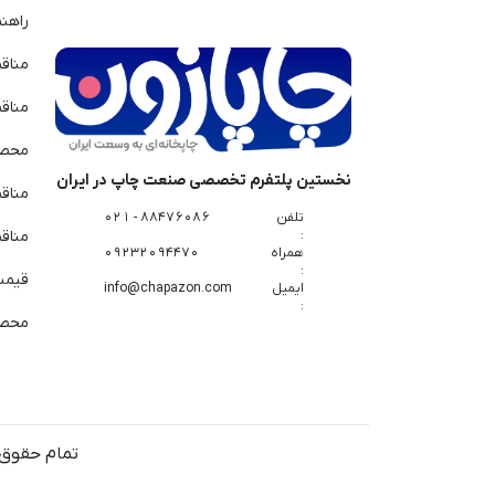
راهن
مناق
مناق
محصو
نخستین پلتفرم تخصصی صنعت چاپ در ایران
مناق
تلفن
88476086 - 021
:
مناقص
همراه
09232094470
:
قیمت 
ایمیل
info@chapazon.com
:
محصو
تمام حقوق 