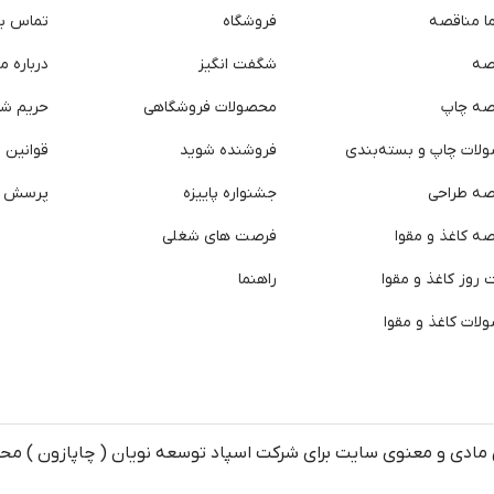
ما مناقصه
فروشگاه
تماس با 
صه
شگفت انگیز
درباره ما
صه چاپ
محصولات فروشگاهی
حریم ش
لات چاپ و بسته‌بندی
فروشنده شوید
قوانین و
صه طراحی
جشنواره پاییزه
پرسش ه
ه کاغذ و مقوا
فرصت های شغلی
روز کاغذ و مقوا
راهنما
لات کاغذ و مقوا
مادی و معنوی سایت برای شرکت اسپاد توسعه نویان ( چاپازون ) م