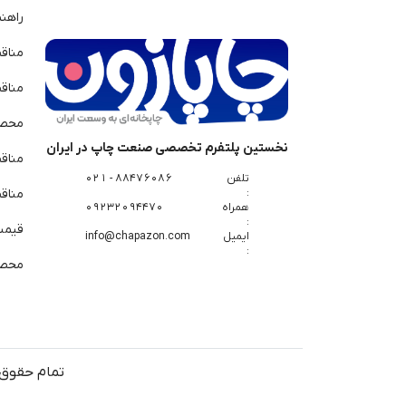
راهن
مناق
مناق
محصو
نخستین پلتفرم تخصصی صنعت چاپ در ایران
مناق
تلفن
88476086 - 021
:
مناقص
همراه
09232094470
:
قیمت 
ایمیل
info@chapazon.com
:
محصو
تمام حقوق 