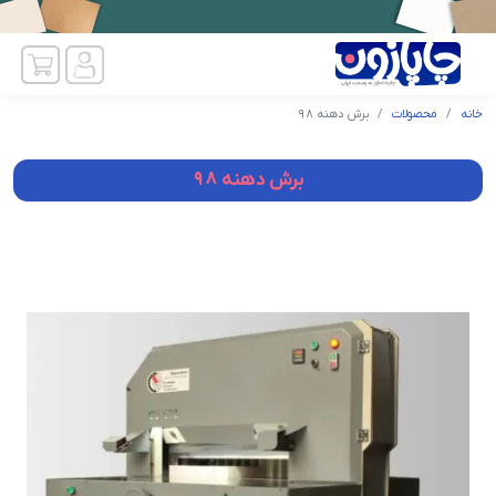
خانه
محصولات
برش دهنه 98
برش دهنه 98