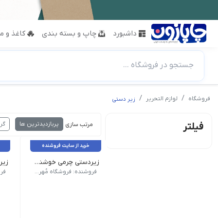
داشبورد
چاپ و بسته بندی
کاغذ و مق
جستجو در فروشگاه ...
فروشگاه
لوازم التحریر
زیر دستی
پربازدیدترین ها
گر
فیلتر
مرتب سازی :
خرید از سایت فروشنده
زیردستی چرمی خوشنویسی ورنی (بدون مقوا) 33*49
زیر 
ابعاد 1405*21.5 سانتی متر | تعداد برگ
دسته: ابزار و لوازم خوشنویسی و خطاطی, ابزار و ملزومات خوشن
فروشنده: فروشگاه مُهر موعود
فر