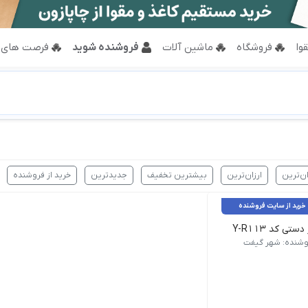
وا
فروشگاه
ماشین آلات
فروشنده شوید
فرصت های 
ان‌ترین
ارزان‌ترین
بیشترین تخفیف
جدیدترین
خرید از فروشنده
خرید از سایت فروشنده
دستی کد Y-R113
 60 برگ | نوع صحافی چسبی | نوع جلد چرم
ویسی با خودکار, زیردستی خوشنویسی, فروش ویژه جنس : چرم مصنوعی ورنی | ابعاد تقریبی : 49*33 سانتی متر | مناسب برای: خطاطی و خوش
وشنده: شهر گیفت