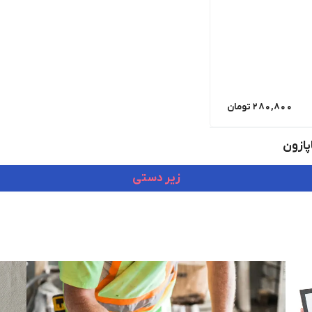
280,800
تومان
پازون
زیر دستی