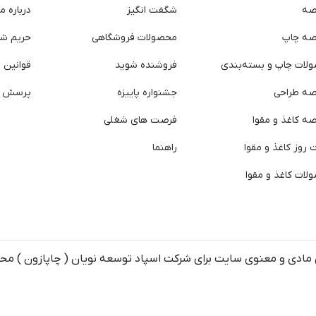
صه
شگفت انگیز
درباره ما
صه چاپ
محصولات فروشگاهی
حریم ش
لات چاپ و بسته‌بندی
فروشنده شوید
قوانین و
صه طراحی
جشنواره پاییزه
پرسش ه
ه کاغذ و مقوا
فرصت های شغلی
روز کاغذ و مقوا
راهنما
لات کاغذ و مقوا
مادی و معنوی سایت برای شرکت اسپاد توسعه نویان ( چاپازون ) م