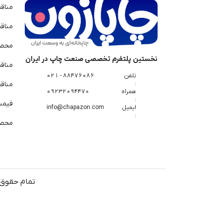
مناق
مناق
محصو
نخستین پلتفرم تخصصی صنعت چاپ در ایران
مناق
تلفن
88476086 - 021
:
مناقص
همراه
09232094470
:
قیمت 
ایمیل
info@chapazon.com
:
محصو
تمام حقوق 