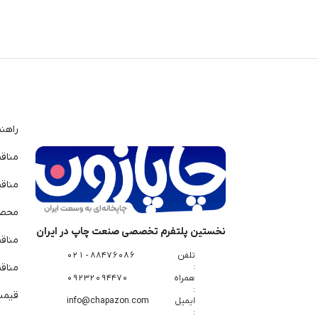
راهن
مناق
مناق
محصو
نخستین پلتفرم تخصصی صنعت چاپ در ایران
مناق
تلفن
88476086 - 021
:
مناقص
همراه
09232094470
:
قیمت 
ایمیل
info@chapazon.com
: