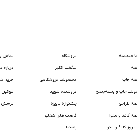
ما مناقصه
فروشگاه
تماس با 
صه
شگفت انگیز
درباره ما
صه چاپ
محصولات فروشگاهی
حریم ش
لات چاپ و بسته‌بندی
فروشنده شوید
قوانین و
صه طراحی
جشنواره پاییزه
پرسش ه
ه کاغذ و مقوا
فرصت های شغلی
روز کاغذ و مقوا
راهنما