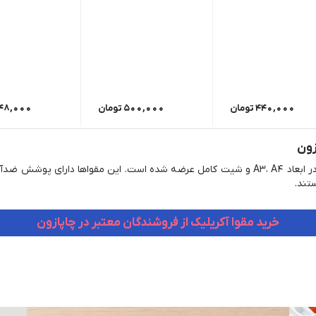
440,000
تومان
500,000
تومان
48,000
زون
در چاپازون مجموعه‌ای از برندهای مطرح مقوا آکریلیک در ابعاد A3، A4 و شیت کامل عرضه شده 
ستند.
خرید مقوا آکریلیک از فروشندگان معتبر در چاپازون