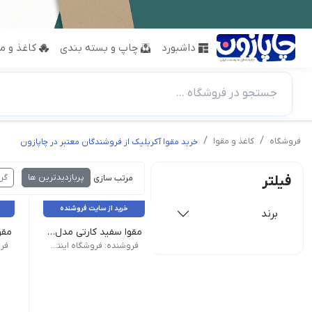
داشبورد
چاپ و بسته بندی
کاغذ و مق
جستجو در فروشگاه ...
فروشگاه
کاغذ و مقوا
خرید مقوا آکریلیک از فروشندگان معتبر در چاپازون
پربازدیدترین ها
گر
فیلتر
مرتب سازی :
خرید از سایت فروشنده
برند
مقوا سفید کارتی مدل مقوا پارس 280 گرم بدون بافت
مشخصات برجسته | برند : فابیران 
مشخصات 
فروشنده: فروشگاه اینترنتی نبوی