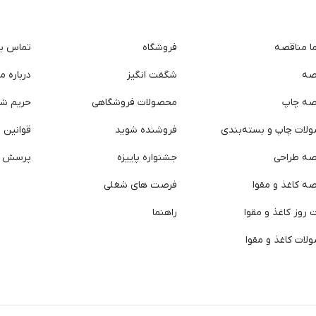
ما مناقصه
فروشگاه
تماس با 
صه
شگفت انگیز
درباره ما
صه چاپ
محصولات فروشگاهی
حریم ش
لات چاپ و بسته‌بندی
فروشنده شوید
قوانین و
صه طراحی
جشنواره پاییزه
پرسش ه
ه کاغذ و مقوا
فرصت های شغلی
روز کاغذ و مقوا
راهنما
لات کاغذ و مقوا