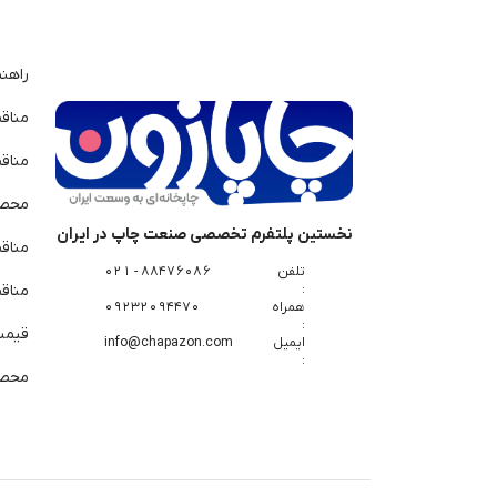
راهن
مناق
مناق
محصو
نخستین پلتفرم تخصصی صنعت چاپ در ایران
مناق
تلفن
88476086 - 021
:
مناقص
همراه
09232094470
:
قیمت 
ایمیل
info@chapazon.com
:
محصو