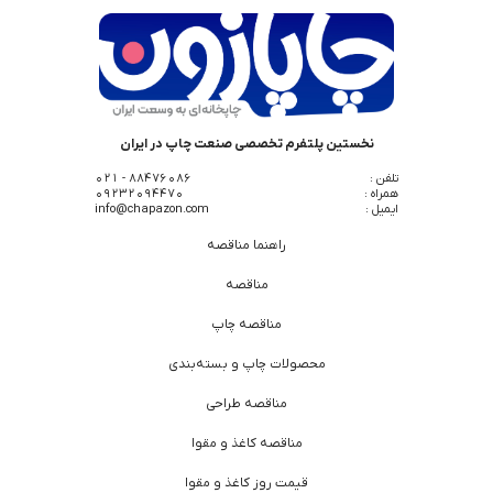
نخستین پلتفرم تخصصی صنعت چاپ در ایران
تلفن :
88476086 - 021
همراه :
09232094470
ایمیل :
info@chapazon.com
راهنما مناقصه
مناقصه
مناقصه چاپ
محصولات چاپ و بسته‌بندی
مناقصه طراحی
مناقصه کاغذ و مقوا
قیمت روز کاغذ و مقوا