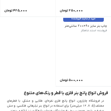
250,000
تومان
425,000
تومان
خرید از سایت فروشنده
چاپ بنر سایز 90×200 سانتی‌متر
Plot Laminate Coated: | مخصوص پایه استند ایکس: | زمان تحویل: 1 روزکاری: | پانچ (سوراخ) چهارگوشه:
فروشنده: استند شاهکار
500,000
تومان
فروش انواع پانچ بنر فلزی با قطر و رنگ‌های متنوع
در فروشگاه چاپازون، انواع پانچ فلزی نقره‌ای، طلایی و مشکی، با قطرهای
مختلف (۵، ۸، ۱۲ میلی‌متر) برای استفاده در انواع بنر تبلیغاتی، فلکسی، و مش
عرضه می‌شود. همچنین برخی فروشندگان خدمات پانچ‌کاری نیز ارائه می‌دهند.