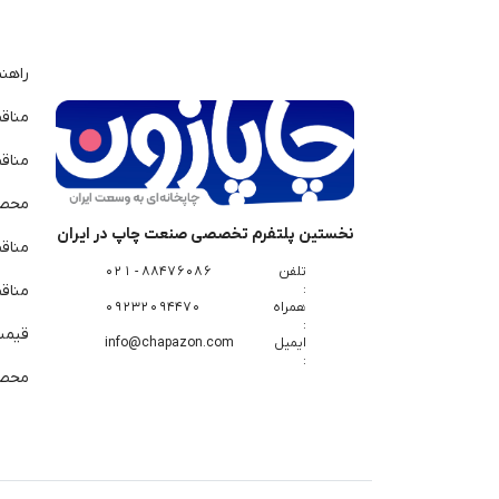
راهن
مناق
مناق
محصو
نخستین پلتفرم تخصصی صنعت چاپ در ایران
مناق
تلفن
88476086 - 021
:
مناقص
همراه
09232094470
:
قیمت 
ایمیل
info@chapazon.com
:
محصو