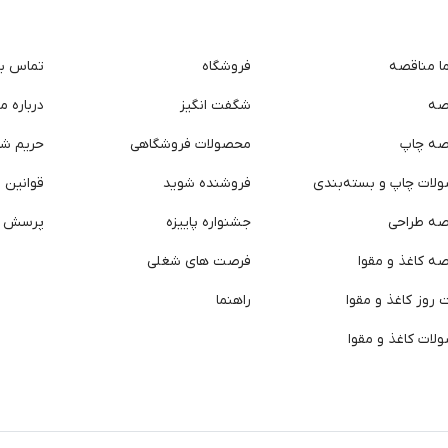
ما مناقصه
فروشگاه
تماس با 
صه
شگفت انگیز
درباره ما
صه چاپ
محصولات فروشگاهی
حریم ش
لات چاپ و بسته‌بندی
فروشنده شوید
قوانین و
صه طراحی
جشنواره پاییزه
پرسش ه
ه کاغذ و مقوا
فرصت های شغلی
روز کاغذ و مقوا
راهنما
لات کاغذ و مقوا