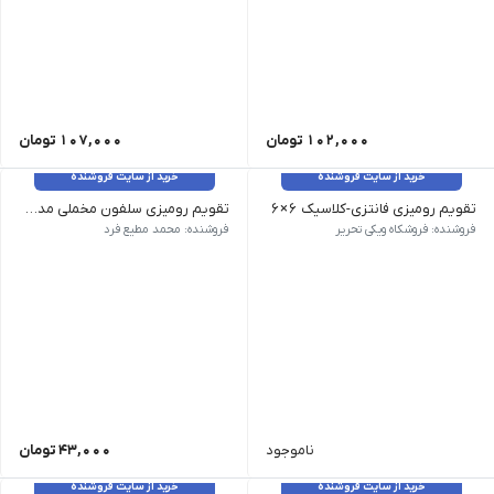
102,000
تومان
107,000
تومان
خرید از سایت فروشنده
خرید از سایت فروشنده
تقویم رومیزی فانتزی-کلاسیک ۶×۶
تقویم رومیزی سلفون مخملی مدل بلک برد 1404 سپهران کد 1309
وزن 10 گرم | نام محصول تقویم رومیزی فانتزی-کلاسیک 6×6| طرح رنگ فانتزی, کلاسیک
ابعاد صفحات : 14 * 20| ابعاد پایه : 19 * 20 13 برگ همراه با نخست 250 گرم همراه با روکش سلفون مخملی و یووی شنی و |چاپ طلاکوب صفحات گلاسه 200 گرم خارجی هانسل| صحافی با مقوای استاندارد 2 میل و فنر 1 تکه
فروشنده: فروشکاه ویکی تحریر
فروشنده: محمد مطیع فرد
ناموجود
43,000
تومان
خرید از سایت فروشنده
خرید از سایت فروشنده