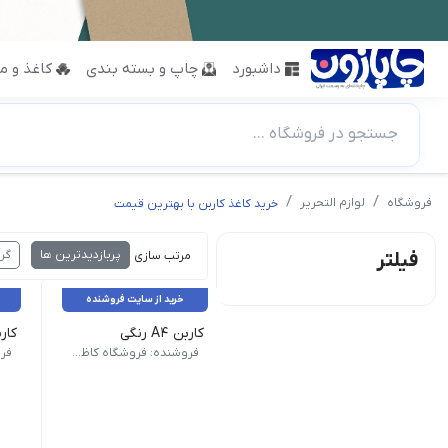
داشبورد
چاپ و بسته بندی
کاغذ و مق
جستجو در فروشگاه ...
فروشگاه
لوازم التحریر
خرید کاغذ کاربن با بهترین قیمت
پربازدیدترین ها
گر
فیلتر
مرتب سازی :
خرید از سایت فروشنده
کاربن A4 رنگي
وزن 10 گرم رنگ زرد, سفید, قرمز
فروشنده: فروشگاه کاظمی
فر