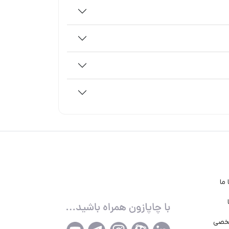
ما
خصی