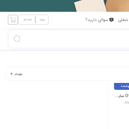
شغلی
سوالی دارید؟
تعداد :
4
وشنده
کاغذ کاربن Otello سایز A4 رنگ آبی بسته 100 عددی
یر