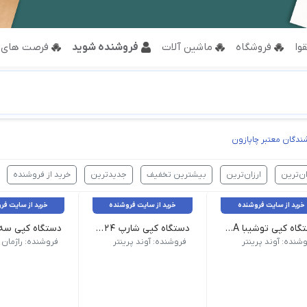
وا
فروشگاه
ماشین آلات
فروشنده شوید
فرصت های 
دگان معتبر چاپازون
ان‌ترین
ارزان‌ترین
بیشترین تخفیف
جدیدترین
خرید از فروشنده
خرید از سایت فروشنده
خرید از سایت فروشنده
خرید از سایت فر
دستگاه کپی توشیبا Toshiba e-STUDIO 2523A
دستگاه کپی شارپ ar-7024
ن رنگی | دقت اسکن 600 dpi | فکس ندارد | درگاه اتصال USB 2.0 | سیستم عامل های سازگار Windows Vista, Windows 7, ® Windows 8/8.1, ® Windows Server 2003, ® Windows Server 2003R2, ® Windows Server 2008, ® Windows Server 2008R2, ® Windows Server 2012R2 کارتریج سازگار Toshiba T-2323P
4, زمان خروج اولین کپی رنگی: 6,7 شیوه اسکن: Push scan and Pull scan
وزن 28000 گرم ابعاد 599 × 612 × 511 سانتیمتر برند Sharp | نوع کپی سیاه و سفید | کارتریج سازگار MX-237xt, 238xt | حافظه پرینتر 64 مگابایت | ظرفیت سینی کاغذ 350 برگ | وزن کاغذ Tray: 55 g/m2 to 105 g/m2 _Multi-bypass tray: 55 g/m2 to 200 g/m2 | حداکثر سایز کاغذ A3 | سرعت کپی 24 برگ در دقیقه | رزولوشن کپی 600*600 dpi | بزرگنمایی کپی 25% 400% | حداکثر تعداد کپی 999 برگ | زمان تهیه اولین کپی 6.5 ثانیه | زمان گرم شدن دستگاه 25 ثانیه | پرینتر دارد | وضوح چاپ پرینتر 600*600 dpi | قابلیت چاپ دو رو ندارد اسکنر دارد نوع اسکن رنگی دقت اسکن 600*600 dpi فکس ندارد درگاه اتصال USB 2.0 سیستم عامل های سازگار Windows ,Mac
شنده: آوند پرینتر
فروشنده: آوند پرینتر
فروشنده: راژمان 