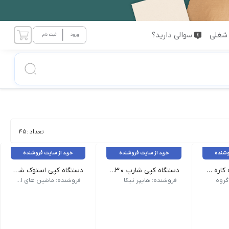
شغلی
سوالی دارید؟
تعداد :
45
وشنده
خرید از سایت فروشنده
خرید از سایت فروشنده
دستگاه کپی سه کاره کانن 2224 Canon
دستگاه کپی شارپ MX-M2630
دستگاه کپی استوک شارپ مدل Sharp MX-565
برند SHARP | دقت چاپ 600*600 DPI | تکنولوژی چاپ لیزری | سرعت چاپ 26 برگ در دقیقه | گنجایش ورودی کاغذ STD 650 Sheets , Max 6300 Sheets | کاغذ قابل استفاده کاغذ،پاکت،مقوا،لیبل،طلق،کارت پستال | پرینت ابری و موبایل دارد | ابعاد کاغذ قابل استفاده A5 تا A3W | ویژگی های اسکنر 75 تا 9600 | ابعاد 608mm×650mm×834mm | وزن 64kg | تکنولوژی چاپ لیزری | شماره کارتریج MX561 | طول عمر کاتریج 40000 برگ باوپوشش 5% از سطح A4 | اینترفیس USB, Wireless LAN, WIFI-Direct | ولتاژ ورودی 110V-240V
سرعت کپی A4: 56(ppm) سرعت کپی A3: 26(ppm) حداقل سایز چاپ: A5 حداکثر سایز چاپ: A3 مدت زمان گرم شدن: 12s هارد دیسک: 320GB درگاه های ارتباطی: STD USB 2.0, 10Base-T/100Base-TX/1000Base-T توان مصرفی: 1,84kw سایز کپی: A3 زمان خروج اولین کپی: 3,7s شیوه اسکن: Push scan and Pull scan ظرفیت ADF: 150 برگ اسکن تحت شبکه: دارد
گروه
فروشنده: هایپر نیکا
فروشنده: ماشین های اداری کاراشاپ