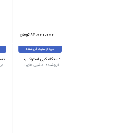
82,000,000
تومان
خرید از سایت فروشنده
دستگاه کپی استوک رنگی شارپ مدل Sharp MX-3140N
سرعت کپی سیاه و سفید A3: 14 برگ| سرعت کپی رنگی A3: 14 برگ| حداقل سایز چاپ: A5| حداکثر سایز چاپ: A3| مدت زمان گرم شدن: 18 ثانیه| حافظه رم: 4 گیگابایت| هارد دیسک: 320 گیگ| پروتکل ارتباطی: USB 2.0,Ethernet هزینه سرویس به صورت جداگانه محاسبه میشود
سرعت کپی A4: 35(ppm)| سرعت کپی A3: 20(ppm)| حداقل سایز چاپ: A5| حداکثر سایز چاپ: A3| مدت زما
فروشنده: ماشین های اداری کاراشاپ