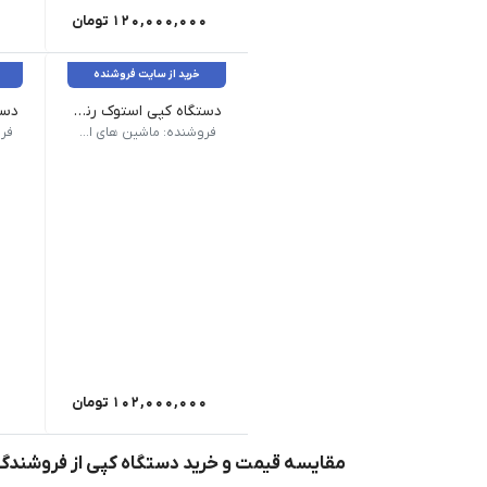
120,000,000
تومان
خرید از سایت فروشنده
دستگاه کپی استوک رنگی شارپ مدل Sharp MX-2314
سرعت کپی سیاه و سفید A4: 23(ppm)| سرعت کپی رنگی A4: 11(ppm)| سرعت کپی سیاه و سفید A3: 23(ppm)| سرعت کپی رنگی A3: 11(ppm)| زمان گرم شدن: 19s| حداقل سایز چاپ: A5| حداکثر سایز چاپ: A3| مدت زمان گرم شدن: 19s| حافظه رم: 2048MB| هارد دیسک: 320G| درگاه های ارتباطی: STD USB 2.010Base-T/100Base-TX/1000Base-T| توان مصرفی: 1,84kw| سایز کپی: A3| زمان خروج اولین کپی سیاه و سفید: 7,4s| زمان خروج اولین کپی رنگی: 10s| ظرفیت ADF: 100 برگ| مقصد اسکن: TIFF, PDF, PDF/A-1b, Encrypted PDF, JPEG, XPS هزینه سرویس به صورت جداگانه محاسبه میشود
سرعت کپی A4: 45(ppm)| سرعت کپی A3: 20(ppm)| حداقل سایز چاپ: A5| حداکثر سایز 
فروشنده: ماشین های اداری کاراشاپ
102,000,000
تومان
مقایسه قیمت و خرید دستگاه کپی از فروشندگا