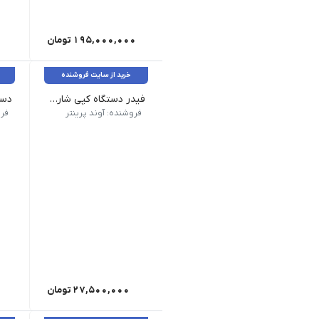
195,000,000
تومان
خرید از سایت فروشنده
فیدر دستگاه کپی شارپ Sharp AR-RP11
برند Sharp | کد کالا Sharp AR-RP11 | دستگاه های سازگار Sharp AR-6020 , 6020D , 6023D , AR-6020NR , 6023NR , 6026NR , 6031NR , X201 , X202
مشخصات فنی مشخص
فروشنده: آوند پرینتر
27,500,000
تومان