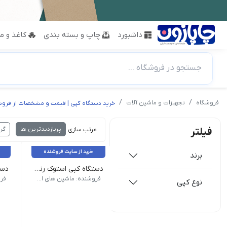
داشبورد
چاپ و بسته بندی
کاغذ و مق
جستجو در فروشگاه ...
فروشگاه
تجهیزات و ماشین آلات
خرید دستگاه کپی | قیمت و مشخصات از فروشن
پربازدیدترین ها
گر
فیلتر
مرتب سازی :
خرید از سایت فروشنده
برند
دستگاه کپی استوک رنگی شارپ مدل MX-4112N
وزن 25500 گرم ابعاد 40.2 × 54.0 × 57.5 سانتیمتر برند Toshiba | نوع کپی سیاه و سفید | حافظه پرینتر 256 مگابایت | ظرفیت سینی کاغذ 350 برگ | مناسب برای ادارات، مدارس و دفاتری که استفاده زیادی دارند | سایز کپی A3, A4, A5, A6 | سرعت کپی 25 برگ در دقیقه | رزولوشن کپی dpi 2400×600 | بزرگنمایی کپی 25% 400% | حداکثر تعداد کپی 999 برگ | زمان تهیه اولین کپی 6.4 ثانیه | زمان گرم شدن دستگاه 15 ثانیه | پرینتر دارد | وضوح چاپ 600*2400 dpi | قابلیت چاپ دو رو ندارد | اسکنر دارد | نوع اسک
نوع کپی: رنگی سرعت کپی سیاه و سفید A4: 41ppm سرعت کپی رنگی A4: 41ppm سرعت کپی سیاه و سفید A3: 19ppm سرعت کپی رنگی A3: 19ppm حداقل سایز چاپ: A5 حداکثر سایز چاپ: A3 ظرفیت ورودی کاغذ: 5600 مدت زمان گرم شدن: 30 حافظه رم: 4096 هارد دیسک: 160G درگاه های ارتباطی: STD USB 2.0, 10Base-T/100Base-TX/1000Base-T توان مصرفی: 1,84KW سایز کپی: A3 زمان خروج اولین کپی سیاه و سفید: 7
فروشنده: ماشین های اداری کاراشاپ
فرو
نوع کپی