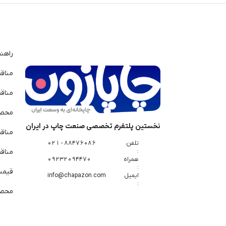
راهن
مناق
مناق
محصو
نخستین پلتفرم تخصصی صنعت چاپ در ایران
مناق
تلفن
88476086 - 021
:
مناقص
همراه
09232094470
:
قیمت 
ایمیل
info@chapazon.com
:
محصو