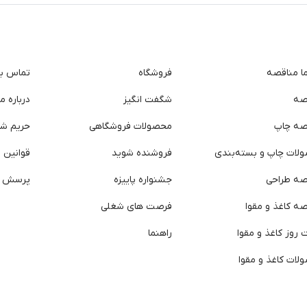
ما مناقصه
فروشگاه
تماس با 
صه
شگفت انگیز
درباره ما
صه چاپ
محصولات فروشگاهی
حریم ش
لات چاپ و بسته‌بندی
فروشنده شوید
قوانین و
صه طراحی
جشنواره پاییزه
پرسش ه
ه کاغذ و مقوا
فرصت های شغلی
روز کاغذ و مقوا
راهنما
لات کاغذ و مقوا