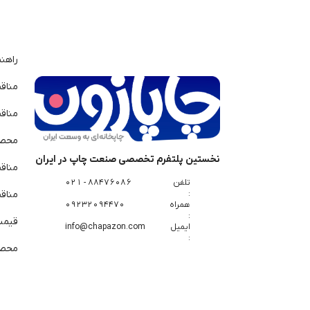
راهن
مناق
مناق
محصو
نخستین پلتفرم تخصصی صنعت چاپ در ایران
مناق
تلفن
88476086 - 021
:
مناقص
همراه
09232094470
:
قیمت 
ایمیل
info@chapazon.com
:
محصو