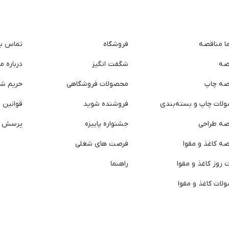
ما مناقصه
فروشگاه
تماس با 
صه
شگفت انگیز
درباره ما
صه چاپ
محصولات فروشگاهی
حریم ش
لات چاپ و بسته‌بندی
فروشنده شوید
قوانین و
صه طراحی
جشنواره پاییزه
پرسش ه
ه کاغذ و مقوا
فرصت های شغلی
روز کاغذ و مقوا
راهنما
لات کاغذ و مقوا