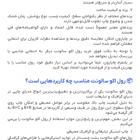
بسیار آسان‌تر و سریع‌تر هستند
۷. برند و کیفیت ساخت
برندهای مختلف از نظر یکنواختی سطح، کیفیت چسب، نوع پوشش، زمان خشک
شدن و وضوح چاپ تفاوت قابل‌توجهی دارند
برندهای معتبر معمولاً تست شده، قابل اعتماد و دارای گواهینامه‌های فنی
هستند
در چاپازون امکان مقایسه دقیق برندها و مشاهده نظرات کاربران برای انتخابی
مطمئن فراهم شده است
با توجه به نکات فوق، خرید رول اکو سالونت دیگر به انتخابی شانسی یا
پرریسک تبدیل نخواهد شد
در پلتفرم چاپازون، شما می‌توانید بر اساس نیاز دقیق خود، رول مناسب را با
بهترین قیمت و از فروشنده مورد اعتماد تهیه کنید
📦 رول اکو سالونت مناسب چه کاربردهایی است؟
رول اکو سالونت یکی از پرکاربردترین و تطبیق‌پذیرترین انواع مدیای چاپی در
دنیای گرافیک و تبلیغات است
به دلیل کیفیت چاپ بالا، مقاومت در برابر عوامل محیطی و امکان چاپ روی
انواع سطوح، این نوع رول در طیف وسیعی از کاربردها در صنایع B2B و B2C به
کار گرفته می‌شود
در این بخش، مهم‌ترین و رایج‌ترین موارد استفاده از رول اکو سالونت را بررسی
می‌کنیم
۱. چاپ استیکر تبلیغاتی و گرافیک محیطی
رول‌های اکو سالونت پشت چسب‌دار در تولید استیکرهایی با طراحی‌های گرافیکی