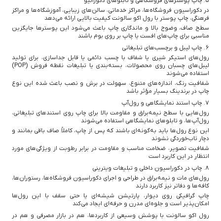
۵. چاپ پوسترهای فروشگاهی و تابلوهای دکوراتیو
در دکوراسیون فروشگاه‌ها، مراکز خدماتی، سالن‌های زیبایی، آموزشگاه‌ها و مراکز
فرهنگی، چاپ پوستر با رول اکو سالونت کیفیت بالایی ارائه می‌دهد
سطح صاف، وضوح بالا و ماندگاری چاپ باعث می‌شود این پوسترها جایگزین
مناسبی برای چاپ‌های افست یا چاپ بر روی بوم باشند
۶. چاپ لیبل و برچسب‌های تبلیغاتی
رول‌های استیکر شیری یا شفاف با چسب دائمی یا قابل جداسازی، برای تولید
لیبل‌های چسبان روی محصولات، بسته‌بندی یا تبلیغات نقطه فروش (POP)
استفاده می‌شوند
شفافیت رنگ، اندازه‌های متنوع، سهولت در برش و نصب باعث شده این نوع
چاپ در برندینگ بسیار مؤثر باشد
۷. چاپ استند نمایشگاهی و رول‌آپ
رول‌هایی با سطح نیمه‌براق و مقاومت بالا برای چاپ روی استندهای تبلیغاتی،
رول‌آپ‌ها، و تابلوهای نمایشگاهی استفاده می‌شوند
این نوع رول‌ها باید به‌گونه‌ای باشند که پس از چاپ، کاملاً صاف باقی بمانند و
دچار تاب‌خوردگی نشوند
شفافیت تصویر، ضخامت مناسب و مقاومت در برابر رطوبت از ویژگی‌های مورد
انتظار در این کاربرد است
۸. چاپ در دکوراسیون داخلی و تبلیغات ویترینی
رول‌های مات و نیمه‌براق در طراحی و اجرای دکوراسیون فروشگاه‌ها، رستوران‌ها،
کافه‌ها و دفاتر نیز کاربرد دارند
چاپ گرافیکی روی دیوار، پارتیشن شیشه‌ای یا حتی سقف با این رول‌ها
امکان‌پذیر است و جلوه‌ای مدرن و حرفه‌ای ایجاد می‌کند
رول اکو سالونت با پوشش وسیعی از کاربردها، هم در بازار مصرفی و هم در