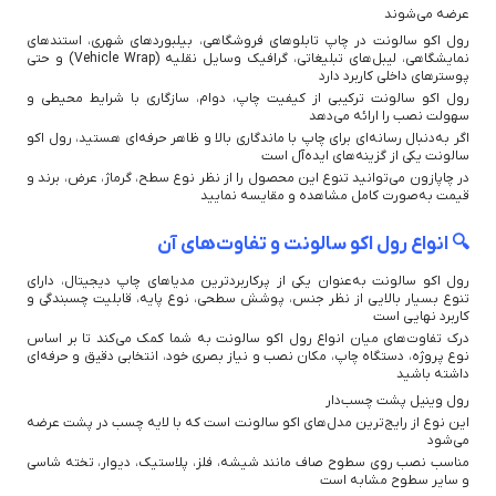
عرضه می‌شوند
رول اکو سالونت در چاپ تابلوهای فروشگاهی، بیلبوردهای شهری، استندهای
نمایشگاهی، لیبل‌های تبلیغاتی، گرافیک وسایل نقلیه (Vehicle Wrap) و حتی
پوسترهای داخلی کاربرد دارد
رول اکو سالونت ترکیبی از کیفیت چاپ، دوام، سازگاری با شرایط محیطی و
سهولت نصب را ارائه می‌دهد
اگر به‌دنبال رسانه‌ای برای چاپ با ماندگاری بالا و ظاهر حرفه‌ای هستید، رول اکو
سالونت یکی از گزینه‌های ایده‌آل است
در چاپازون می‌توانید تنوع این محصول را از نظر نوع سطح، گرماژ، عرض، برند و
قیمت به‌صورت کامل مشاهده و مقایسه نمایید
🔍 انواع رول اکو سالونت و تفاوت‌های آن
رول اکو سالونت به‌عنوان یکی از پرکاربردترین مدیاهای چاپ دیجیتال، دارای
تنوع بسیار بالایی از نظر جنس، پوشش سطحی، نوع پایه، قابلیت چسبندگی و
کاربرد نهایی است
درک تفاوت‌های میان انواع رول اکو سالونت به شما کمک می‌کند تا بر اساس
نوع پروژه، دستگاه چاپ، مکان نصب و نیاز بصری خود، انتخابی دقیق و حرفه‌ای
داشته باشید
رول وینیل پشت چسب‌دار
این نوع از رایج‌ترین مدل‌های اکو سالونت است که با لایه چسب در پشت عرضه
می‌شود
مناسب نصب روی سطوح صاف مانند شیشه، فلز، پلاستیک، دیوار، تخته شاسی
و سایر سطوح مشابه است