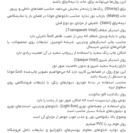
این رول‌ها می‌توانند براق، مات یا نیمه‌براق باشند
براق (Glossy): رنگ‌ها را زنده‌تر نمایش می‌دهد؛ مناسب فضاهای داخلی و پرنور
مات (Matte): بازتاب نور ندارد؛ مناسب تابلوهای خوانا در فضای باز یا نمایشگاهی
نیمه‌براق (Satin): تلفیقی از مزایای دو نوع قبلی
رول استیکر شفاف (Transparent Vinyl)
رولی با پایه وینیل شفاف که پس از نصب، ظاهر کاملاً نامرئی دارد
مناسب چاپ استیکرهای ویترینی، شیشه اتومبیل، تبلیغات روی محصولات، یا
طراحی‌های تزئینی مینیمال
امکان چاپ رنگ سفید یا استفاده از زیرچاپ سفید در آن اهمیت زیادی دارد
رول استیکر شیری (Opaque Vinyl)
دارای زمینه سفید شیری و بدون خاصیت عبور نور
این نوع رول در فضاهایی کاربرد دارد که می‌خواهیم تصویر چاپ‌شده کاملاً خوانا
و مستقل از زمینه باشد
مناسب استفاده در بدنه خودرو، دیوارهای رنگی، یا تبلیغات فروشگاهی روی
سطوح تیره
رول بک‌لایت اکو سالونت
نوعی رول ترنسپرنت است که امکان عبور نور از پشت را دارد
برای استفاده در جعبه‌های نوری (Light Box)، تابلوهای ویترینی، استندهای نوری
و بیلبوردهای شبانه بسیار مناسب است
وضوح بالا، یکنواختی نور، و جذب خوب جوهر از مزایای آن است
رول فوم برد یا PVC ضخیم
برای تولید تابلوهای مقاوم، پوسترهای دکوراتیو و تبلیغات داخل فروشگاه