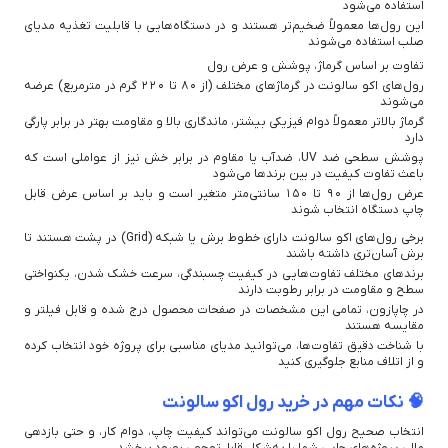
استفاده می‌شود
این رول‌ها معمولاً ضخیم‌تر هستند و در دستگاه‌هایی با قابلیت تغذیه مدیای
صلب استفاده می‌شوند
تفاوت بر اساس گرماژ، پوشش و عرض رول
رول‌های اکو سالونت در گرماژهای مختلف (از ۸۰ تا ۲۲۰ گرم در مترمربع) عرضه
می‌شوند
گرماژ بالاتر معمولاً دوام فیزیکی بیشتر، ماندگاری بالا و مقاومت بهتر در برابر پارگی
دارد
پوشش سطحی ضد UV، ضدآب یا مقاوم در برابر خش نیز از عواملی است که
باعث تفاوت کیفیت در بین برندها می‌شود
عرض رول‌ها از ۹۰ تا ۱۵۰ سانتی‌متر متغیر است و باید بر اساس عرض قابل
چاپ دستگاه انتخاب شوند
برخی رول‌های اکو سالونت دارای خطوط برش یا شبکه (Grid) در پشت هستند تا
برش آسان‌تری داشته باشند
برندهای مختلف تفاوت‌هایی در کیفیت چسبندگی، سرعت خشک شدن، یکنواختی
سطح و مقاومت در برابر رطوبت دارند
در چاپازون، تمامی این مشخصات در صفحات محصول درج شده و قابل فیلتر و
مقایسه هستند
با شناخت دقیق تفاوت‌ها، می‌توانید مدیای مناسبی برای پروژه خود انتخاب کرده
و از اتلاف منابع جلوگیری کنید
🧠 نکات مهم در خرید رول اکو سالونت
انتخاب صحیح رول اکو سالونت می‌تواند کیفیت چاپ، دوام کار، و حتی بازدهی
مالی پروژه‌های چاپی شما را به‌شکل قابل‌توجهی بهبود ببخشد