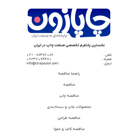
نخستین پلتفرم تخصصی صنعت چاپ در ایران
تلفن :
88476086 - 021
همراه :
09232094470
ایمیل :
info@chapazon.com
راهنما مناقصه
مناقصه
مناقصه چاپ
محصولات چاپ و بسته‌بندی
مناقصه طراحی
مناقصه کاغذ و مقوا