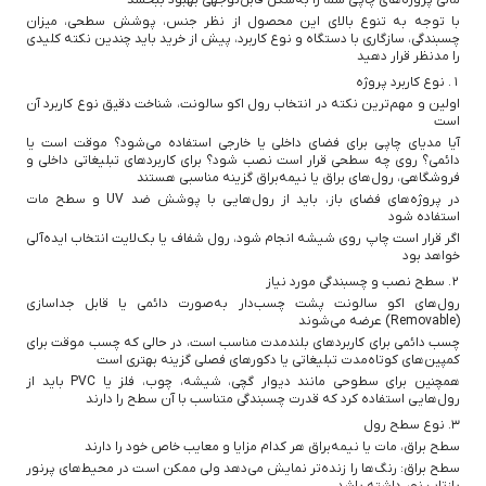
با توجه به تنوع بالای این محصول از نظر جنس، پوشش سطحی، میزان
چسبندگی، سازگاری با دستگاه و نوع کاربرد، پیش از خرید باید چندین نکته کلیدی
را مدنظر قرار دهید
۱. نوع کاربرد پروژه
اولین و مهم‌ترین نکته در انتخاب رول اکو سالونت، شناخت دقیق نوع کاربرد آن
است
آیا مدیای چاپی برای فضای داخلی یا خارجی استفاده می‌شود؟ موقت است یا
دائمی؟ روی چه سطحی قرار است نصب شود؟ برای کاربردهای تبلیغاتی داخلی و
فروشگاهی، رول‌های براق یا نیمه‌براق گزینه مناسبی هستند
در پروژه‌های فضای باز، باید از رول‌هایی با پوشش ضد UV و سطح مات
استفاده شود
اگر قرار است چاپ روی شیشه انجام شود، رول شفاف یا بک‌لایت انتخاب ایده‌آلی
خواهد بود
۲. سطح نصب و چسبندگی مورد نیاز
رول‌های اکو سالونت پشت چسب‌دار به‌صورت دائمی یا قابل جداسازی
(Removable) عرضه می‌شوند
چسب دائمی برای کاربردهای بلندمدت مناسب است، در حالی که چسب موقت برای
کمپین‌های کوتاه‌مدت تبلیغاتی یا دکورهای فصلی گزینه بهتری است
همچنین برای سطوحی مانند دیوار گچی، شیشه، چوب، فلز یا PVC باید از
رول‌هایی استفاده کرد که قدرت چسبندگی متناسب با آن سطح را دارند
۳. نوع سطح رول
سطح براق، مات یا نیمه‌براق هر کدام مزایا و معایب خاص خود را دارند
سطح براق: رنگ‌ها را زنده‌تر نمایش می‌دهد ولی ممکن است در محیط‌های پرنور
بازتاب نور داشته باشد