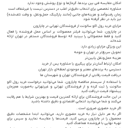
امکان مقایسه فنی بین برندها، گرماژها و نوع پوشش وجود ندارد
مشاوره تخصصی برای انتخاب دقیق‌تر اغلب در دسترس نیست یا غیرشفاف است
زمان رفت‌و‌آمد و هزینه‌های جانبی (مانند پارکینگ، حمل‌ونقل، و وقت تلف‌شده)
نیز باید در نظر گرفته شود
مزایای خرید رول اکو سالونت از فروشندگان تهرانی در چاپازون
در چاپازون، شما می‌توانید فیلتر محصولات بر اساس محل فروشنده را فعال
کنید و فقط محصولاتی را ببینید که توسط فروشندگان مستقر در تهران ارائه
شده‌اند
این ویژگی مزایای زیادی دارد:
تحویل سریع‌تر در تهران و حومه
هزینه حمل‌ونقل پایین‌تر
امکان ارتباط آسان‌تر برای پیگیری یا مشاوره پس از خرید
دسترسی به برندهای معتبر و موجودی لحظه‌ای بازار تهران
دریافت قیمت رقابتی از فروشندگان تهران و شهرستان ها
با استفاده از سیستم مناقصه چاپازون، شما می‌توانید درخواست خرید رول اکو
سالونت را ثبت کرده و از فروشندگان تهرانی و غیرتهرانی به‌صورت هم‌زمان
پیشنهاد قیمت دریافت کنید
در این حالت فروشندگان برای ارائه کمترین قیمت و بهترین شرایط با هم رقابت
می‌کنند و شما می‌توانید انتخابی اقتصادی و دقیق داشته باشید
اگر خرید حضوری ضروری است...
اگر به هر دلیل نیاز به خرید حضوری دارید، می‌توانید ابتدا مشخصات دقیق
محصول را در چاپازون بررسی کنید، قیمت‌ها را مقایسه نمایید و سپس برای
تهیه نهایی با فروشنده هماهنگ کنید