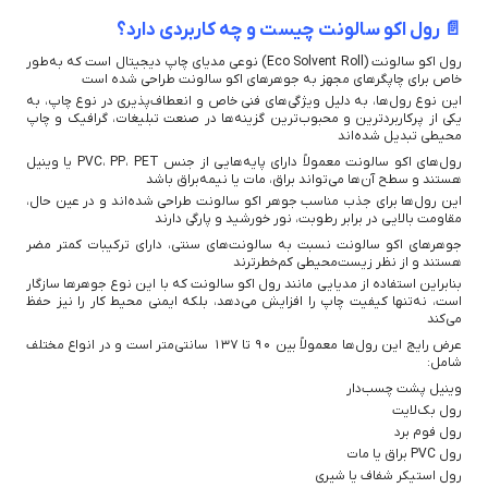
📄 رول اکو سالونت چیست و چه کاربردی دارد؟
رول اکو سالونت (Eco Solvent Roll) نوعی مدیای چاپ دیجیتال است که به‌طور
خاص برای چاپگرهای مجهز به جوهرهای اکو سالونت طراحی شده است
این نوع رول‌ها، به دلیل ویژگی‌های فنی خاص و انعطاف‌پذیری در نوع چاپ، به
یکی از پرکاربردترین و محبوب‌ترین گزینه‌ها در صنعت تبلیغات، گرافیک و چاپ
محیطی تبدیل شده‌اند
رول‌های اکو سالونت معمولاً دارای پایه‌هایی از جنس PVC، PP، PET یا وینیل
هستند و سطح آن‌ها می‌تواند براق، مات یا نیمه‌براق باشد
این رول‌ها برای جذب مناسب جوهر اکو سالونت طراحی شده‌اند و در عین حال،
مقاومت بالایی در برابر رطوبت، نور خورشید و پارگی دارند
جوهرهای اکو سالونت نسبت به سالونت‌های سنتی، دارای ترکیبات کمتر مضر
هستند و از نظر زیست‌محیطی کم‌خطرترند
بنابراین استفاده از مدیایی مانند رول اکو سالونت که با این نوع جوهرها سازگار
است، نه‌تنها کیفیت چاپ را افزایش می‌دهد، بلکه ایمنی محیط کار را نیز حفظ
می‌کند
عرض رایج این رول‌ها معمولاً بین ۹۰ تا ۱۳۷ سانتی‌متر است و در انواع مختلف
شامل:
وینیل پشت چسب‌دار
رول بک‌لایت
رول فوم برد
رول PVC براق یا مات
رول استیکر شفاف یا شیری