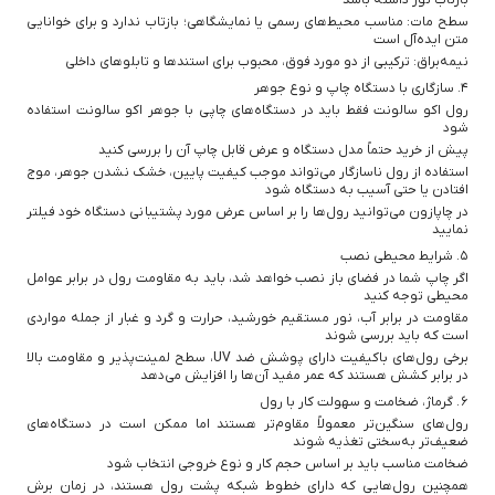
سطح مات: مناسب محیط‌های رسمی یا نمایشگاهی؛ بازتاب ندارد و برای خوانایی
متن ایده‌آل است
نیمه‌براق: ترکیبی از دو مورد فوق، محبوب برای استندها و تابلوهای داخلی
۴. سازگاری با دستگاه چاپ و نوع جوهر
رول اکو سالونت فقط باید در دستگاه‌های چاپی با جوهر اکو سالونت استفاده
شود
پیش از خرید حتماً مدل دستگاه و عرض قابل چاپ آن را بررسی کنید
استفاده از رول ناسازگار می‌تواند موجب کیفیت پایین، خشک نشدن جوهر، موج
افتادن یا حتی آسیب به دستگاه شود
در چاپازون می‌توانید رول‌ها را بر اساس عرض مورد پشتیبانی دستگاه خود فیلتر
نمایید
۵. شرایط محیطی نصب
اگر چاپ شما در فضای باز نصب خواهد شد، باید به مقاومت رول در برابر عوامل
محیطی توجه کنید
مقاومت در برابر آب، نور مستقیم خورشید، حرارت و گرد و غبار از جمله مواردی
است که باید بررسی شوند
برخی رول‌های باکیفیت دارای پوشش ضد UV، سطح لمینت‌پذیر و مقاومت بالا
در برابر کشش هستند که عمر مفید آن‌ها را افزایش می‌دهد
۶. گرماژ، ضخامت و سهولت کار با رول
رول‌های سنگین‌تر معمولاً مقاوم‌تر هستند اما ممکن است در دستگاه‌های
ضعیف‌تر به‌سختی تغذیه شوند
ضخامت مناسب باید بر اساس حجم کار و نوع خروجی انتخاب شود
همچنین رول‌هایی که دارای خطوط شبکه پشت رول هستند، در زمان برش