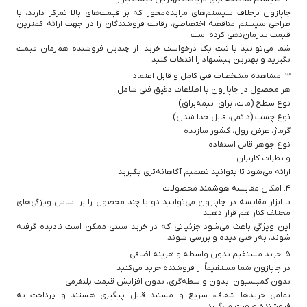
چاپازون برخلاف سیستم‌های مزایده‌محور که بر قیمت‌های بالا تمرکز دارند، با
طراحی سیستم مناقصه اختصاصی، رقابت فروشندگان را در جهت ارائه کمترین
قیمت سازمان‌دهی کرده است
شما می‌توانید با ثبت یک درخواست خرید، از چندین فروشنده هم‌زمان قیمت
بگیرید و بهترین پیشنهاد را انتخاب کنید
۳. مشاهده مشخصات فنی کامل و قابل اعتماد
هر محصول در چاپازون با اطلاعات دقیق فنی شامل:
نوع سطح (مات، براق، نیمه‌براق)
نوع چسب (دائمی، قابل جدا شدن)
گرماژ، عرض رول، کشور سازنده
نوع جوهر قابل استفاده
و نظرات کاربران
ارائه می‌شود تا بتوانید تصمیم آگاهانه‌تری بگیرید
۴. امکان مقایسه هوشمند محصولات
با ابزار مقایسه در چاپازون می‌توانید دو یا چند محصول را بر اساس ویژگی‌های
مختلف کنار هم قرار دهید
این ویژگی باعث می‌شود جزئیاتی که در خرید سنتی ممکن است نادیده گرفته
شوند، به‌راحتی دیده و بررسی شوند
۵. خرید مستقیم بدون واسطه و هزینه اضافی
در چاپازون شما مستقیماً از فروشنده خرید می‌کنید
بدون کمیسیون، بدون واسطه‌گری، بدون افزایش قیمت پلتفرمی
تمامی خریدها شفاف، سریع و مستند قابل پیگیری هستند و پرداخت به
فروشنده صورت می‌گیرد