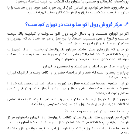
پروژه‌های تبلیغاتی و صنعتی به‌عنوان یک انتخاب بی‌رقیب شناخته می‌شود
در چاپازون، شما می‌توانید بر اساس نوع کاربرد مورد نظر خود، رول مناسب را با
بهترین قیمت، مشخصات دقیق و از فروشندگان معتبر تهیه نمایید
📍 مرکز فروش رول اکو سالونت در تهران کجاست؟
اگر در تهران هستید و به‌دنبال خرید رول اکو سالونت با کیفیت بالا، قیمت
مناسب و تنوع واقعی هستید، احتمالاً با این سؤال مواجه شده‌اید که بهترین و
معتبرترین مرکز فروش این محصول کجاست؟
در حالی که بازارهای سنتی مانند خیابان ظهیرالاسلام، به‌عنوان مرکز تجهیزات
چاپ شناخته می‌شوند، اما چالش‌هایی مانند نوسان قیمت، محدودیت مقایسه و
نبود اطلاعات کامل، انتخاب درست را دشوار می‌کند
چاپازون؛ مرکز خرید آنلاین، هوشمند و تخصصی در تهران
چاپازون بستری است که شما را از مراجعه حضوری و اتلاف وقت در ترافیک تهران
بی‌نیاز می‌کند
در این پلتفرم، صدها فروشنده فعال در تهران و سایر شهرها محصولات خود را
همراه با قیمت، مشخصات فنی، نوع رول، عرض، گرماژ، برند و نوع پوشش
سطحی عرضه کرده‌اند
بدون نیاز به خروج از خانه یا دفتر کار، می‌توانید تنها با چند کلیک به تمامی
اطلاعات مورد نیاز برای خرید رول اکو سالونت دسترسی پیدا کنید
چرا خرید حضوری در تهران محدودیت دارد؟
اگرچه خیابان‌هایی مثل ظهیرالاسلام، انقلاب یا بهارستان در تهران به‌عنوان مراکز
فروش لوازم چاپ شناخته می‌شوند، اما خرید از این مراکز همیشه آسان نیست
قیمت‌ها ممکن است به‌روز نباشند یا تفاوت زیادی با قیمت واقعی بازار داشته
باشند