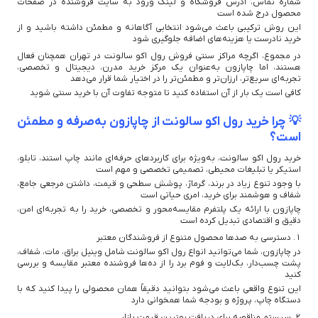
شماره تماس، آدرس فروشگاه و لینک ورود به سایت فروشنده در صفحات
محصول درج شده است
این روش ترکیبی باعث می‌شود انتخابی آگاهانه و مطمئن داشته باشید و از
خرید نادرست یا هزینه‌های اضافه جلوگیری شود
در مجموع، اگرچه مراکز سنتی فروش رول اکو سالونت در تهران همچنان فعال
هستند، اما چاپازون به‌عنوان یک مرکز خرید مدرن، دیجیتال و تخصصی،
تجربه‌ای سریع‌تر، ارزان‌تر و مطمئن‌تر را در اختیار شما قرار می‌دهد
کافی است یک بار از آن استفاده کنید تا متوجه تفاوت آن با خرید سنتی شوید
💡 چرا خرید رول اکو سالونت از چاپازون به‌صرفه و مطمئن
است؟
خرید رول اکو سالونت، به‌ویژه برای کاربردهای حرفه‌ای مانند چاپ استند، تابلو،
استیکر یا تبلیغات محیطی، تصمیمی تخصصی و مهم است
با وجود تنوع زیاد در برند، گرماژ، پوشش سطحی و قیمت، داشتن مرجعی جامع،
شفاف و هوشمند برای خرید، امری حیاتی است
چاپازون با ارائه یک پلتفرم مقایسه‌محور و تخصصی، خرید را به تجربه‌ای امن،
دقیق و اقتصادی تبدیل کرده است
۱. دسترسی به صدها محصول متنوع از فروشندگان معتبر
در چاپازون، شما می‌توانید انواع رول اکو سالونت شامل وینیل براق، مات، شفاف،
پشت چسب‌دار، بک‌لایت و فوم برد را از ده‌ها فروشنده معتبر مقایسه و بررسی
کنید
این تنوع واقعی باعث می‌شود بتوانید دقیقاً همان محصولی را پیدا کنید که با
دستگاه چاپ، پروژه و بودجه شما همخوانی دارد
۲. سیستم مناقصه برای دریافت بهترین قیمت بازار