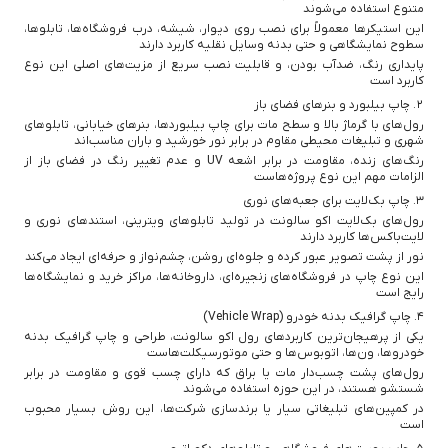
متنوع استفاده می‌شوند
این استیکرها معمولاً برای نصب روی دیوار، شیشه، درب فروشگاه‌ها، تابلوها،
سطوح نمایشگاهی و حتی بدنه وسایل نقلیه کاربرد دارند
پایداری رنگ، ضدآب بودن، و قابلیت نصب سریع از مزیت‌های اصلی این نوع
کاربرد است
۲. چاپ بیلبورد و بنرهای فضای باز
رول‌های با گرماژ بالا و سطح مات برای چاپ بیلبوردها، بنرهای خیابانی، تابلوهای
شهری و تبلیغات محیطی مقاوم در برابر نور خورشید و باران مناسب‌اند
رنگ‌های زنده، مقاومت در برابر اشعه UV و عدم تغییر رنگ در فضای باز از
الزامات مهم این نوع پروژه‌هاست
۳. چاپ بک‌لایت برای جعبه‌های نوری
رول‌های بک‌لایت اکو سالونت در تولید تابلوهای ویترینی، استندهای نوری و
لایت‌باکس‌ها کاربرد دارند
نور از پشت تصویر عبور کرده و جلوه‌ای روشن، چشم‌نواز و حرفه‌ای ایجاد می‌کند
این نوع چاپ در فروشگاه‌های زنجیره‌ای، داروخانه‌ها، مراکز خرید و نمایشگاه‌ها
رایج است
۴. چاپ گرافیک بدنه خودرو (Vehicle Wrap)
یکی از پرهیجان‌ترین کاربردهای رول اکو سالونت، طراحی و چاپ گرافیک بدنه
خودروها، ون‌ها، اتوبوس‌ها و حتی موتورسیکلت‌هاست
رول‌های پشت چسب‌دار مات یا براق که دارای چسب قوی و مقاومت در برابر
شستشو هستند، در این حوزه استفاده می‌شوند
در کمپین‌های تبلیغاتی سیار یا برندسازی شرکت‌ها، این روش بسیار محبوب
است