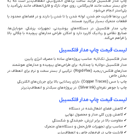
چاپ مدار فلکسیبل فرآیند ساخت بردهای الکترونیکی انعطاف‌پذیر است که به
جای بستر سخت مانند فایبرگلاس، روی مواد نازک و قابل‌انعطاف مانند پلی‌آمید یا
پلی‌استر انجام می‌شود.
این بردها قابلیت خم شدن، لوله شدن یا تا شدن را دارند و در فضاهای محدود یا
قطعات متحرک بسیار پرکاربرد هستند.
چاپ مدار فلکسیبل در دستگاه‌های پوشیدنی، تجهیزات پزشکی، موبایل‌ها،
صنایع نظامی و رباتیک کاربرد دارد و امکان طراحی مدارهای پیچیده با چگالی بالا
را فراهم می‌کند.
لیست قیمت چاپ مدار فلکسیبل
مدار فلکسیبل تک‌لایه: مناسب پروژه‌های ساده با مصرف انرژی پایین
مدار فلکسیبل دولایه یا چندلایه: برای طراحی‌های پیچیده و مدارهای هوشمند
مدارهای فلکس-ریجید (Rigid-Flex): ترکیبی از بستر سخت و نرم برای انعطاف در
بخش خاص
چاپ با مس (Copper Traces): دارای رسانایی بالا برای جریان‌های الکتریکی
چاپ با جوهر نقره‌ای (Silver Ink): در پروژه‌های سبک‌تر و انعطاف‌پذیرتر
لیست قیمت چاپ مدار فلکسیبل
✔ کاهش فضای اشغال‌شده در دستگاه
✔ کاهش وزن کلی مدار و محصول نهایی
✔ مقاومت بالا در برابر لرزش، خم‌شدگی و شکستگی
✔ مناسب برای تجهیزات قابل‌حمل و دستگاه‌های متحرک
✔ قابلیت چاپ در فرم‌های خاص و انعطاف‌پذیر