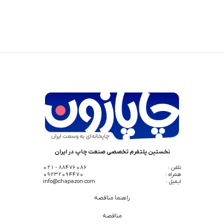
نخستین پلتفرم تخصصی صنعت چاپ در ایران
تلفن :
88476086 - 021
همراه :
09232094470
ایمیل :
info@chapazon.com
راهنما مناقصه
مناقصه