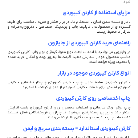
شود.
مزایای استفاده از کارتن کیبوردی
• باز و بسته شدن آسان • استحکام بالا در برابر فشار و ضربه • مناسب برای طیف
گسترده‌ای از محصولات • قابلیت چاپ و برندینگ اختصاصی • مقرون‌به‌صرفه و
سازگار با محیط زیست
راهنمای خرید کارتن کیبوردی از چاپازون
در چاپازون می‌توانید با انتخاب ابعاد، نوع مقوا، گرماژ و نوع چاپ، کارتن کیبوردی
مناسب محصول خود را سفارش دهید. قیمت‌ها به‌روز بوده و امکان خرید عمده
با تخفیف ویژه فراهم است.
انواع کارتن کیبوردی موجود در بازار
• کارتن کیبوردی ساده بدون چاپ • کارتن کیبوردی چاپ‌دار تبلیغاتی • کارتن
کیبوردی لمینتی براق یا مات • کارتن کیبوردی از مقوای کرافت یا ایندربرد
چاپ اختصاصی روی کارتن کیبوردی
چاپ لوگو، رنگ سازمانی و اطلاعات محصول روی کارتن کیبوردی باعث افزایش
اعتبار برند و زیبایی بسته‌بندی می‌شود. در چاپازون فروشندگانی فعال هستند
که خدمات چاپ با کیفیت و ماندگاری بالا ارائه می‌دهند.
کارتن کیبوردی استاندارد = بسته‌بندی سریع و ایمن
با انتخاب کارتن کیبوردی باکیفیت از چاپازون، محصولات شما با سرعت و امنیت