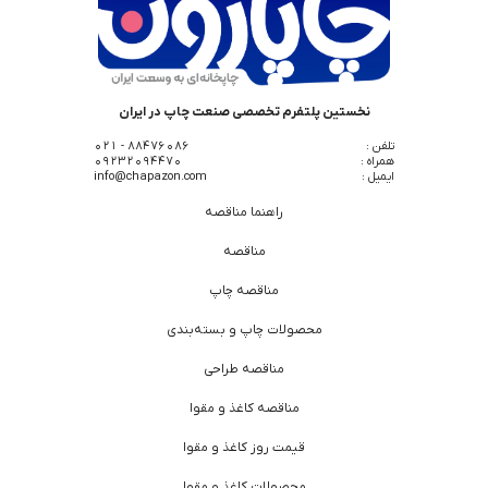
نخستین پلتفرم تخصصی صنعت چاپ در ایران
تلفن :
88476086 - 021
همراه :
09232094470
ایمیل :
info@chapazon.com
راهنما مناقصه
مناقصه
مناقصه چاپ
محصولات چاپ و بسته‌بندی
مناقصه طراحی
مناقصه کاغذ و مقوا
قیمت روز کاغذ و مقوا
محصولات کاغذ و مقوا