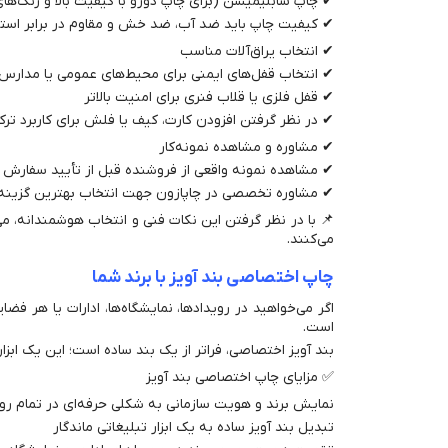
✔ چاپ سابلیمیشن (برای چاپ دورو با کیفیت بالا و رنگ‌ها
✔ کیفیت چاپ باید ضد آب، ضد خش و مقاوم در برابر استفا
✔ انتخاب یراق‌آلات مناسب
✔ انتخاب قفل‌های ایمنی برای محیط‌های عمومی یا مدارس
✔ قفل فلزی یا قلاب فنری برای امنیت بالاتر
✔ در نظر گرفتن افزودن کارت، کیف یا فلش برای کاربرد ترک
✔ مشاوره و مشاهده نمونه‌کار
✔ مشاهده نمونه واقعی از فروشنده قبل از تأیید سفارش
✔ مشاوره تخصصی در چاپازون جهت انتخاب بهترین گزینه م
📌 با در نظر گرفتن این نکات فنی و انتخاب هوشمندانه، می‌ت
می‌کنند.
چاپ اختصاصی بند آویز با برند شما
اگر می‌خواهید در رویدادها، نمایشگاه‌ها، ادارات یا هر فض
است.
بند آویز اختصاصی، فراتر از یک بند ساده است؛ این یک ابز
✅ مزایای چاپ اختصاصی بند آویز
نمایش برند و هویت سازمانی به شکلی حرفه‌ای در تمام روی
تبدیل بند آویز ساده به یک ابزار تبلیغاتی ماندگار