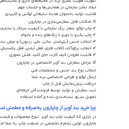
تقویت هویت بصری برند در محیط‌های اداری و نمایشگاهی
ایجاد تمایز سازمانی در همایش‌ها و جلسات مهم
قابلیت تولید به‌عنوان هدیه تبلیغاتی لوکس و کاربردی
🎨 امکانات قابل سفارشی‌سازی در چاپازون
✔ چاپ لوگو، شعار، رنگ سازمانی با کیفیت سیلک یا سابلی
✔ چاپ یک‌رو یا دورو با رنگ‌های زنده و بادوام
✔ انتخاب جنس (پلی‌استر، ساتن، نخی، ریبون) و عرض بند
✔ انتخاب یراق‌آلات (قلاب فلزی، قفل ایمنی، قفل پلاستیکی)
✔ قابلیت افزودن کیف کارت، جای کلید، فلش مموری
🛒 مراحل سفارش بند آویز اختصاصی در چاپازون
انتخاب نوع بند، جنس و مشخصات فنی
ارسال لوگو و طراحی اختصاصی برند شما
دریافت پیش‌نمایش قبل از چاپ
ثبت سفارش و تولید توسط فروشندگان حرفه‌ای
تحویل سریع، بسته‌بندی شده و آماده استفاده
چرا خرید بند آویز از چاپازون به‌صرفه و مطمئن ا
در بازاری که کیفیت چاپ بند آویز، تنوع محصولات و قیمت‌
چاپازون، اولین پلتفرم تخصصی در صنعت چاپ، به شما امکا