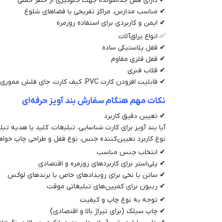
✔ دارای قفل جداشونده جهت جلوگیری از خطر خفگی
✔ مناسب مدارس، مراکز تفریحی یا فضاهای شلوغ
✔ ایمن و کاربردی برای استفاده روزمره
✅ انواع یراق‌آلات
✔ قفل پلاستیکی ساده
✔ قفل فلزی مقاوم
✔ قلاب فنری
✔ قابلیت افزودن کارت PVC، کیف کارت، جای فلش مموری، و کلید
نکات مهم هنگام سفارش بند آویز حرفه‌ای
✔ تعیین دقیق کاربرد
آیا بند آویز برای کارت شناسایی، تبلیغات، کلید یا هدیه تب
نوع کاربرد تعیین‌کننده جنس، نوع قفل و طراحی چاپ خواهد
✔ انتخاب جنس مناسب
✔ پلی‌استر برای کاربردهای روزمره و اقتصادی
✔ ساتن یا نخی برای رویدادهای خاص یا برندهای لوکس
✔ ریبون برای کمپین‌های تبلیغاتی موقت
✔ توجه به نوع چاپ و کیفیت
✔ چاپ سیلک (برای تیراژ بالا و اقتصادی)