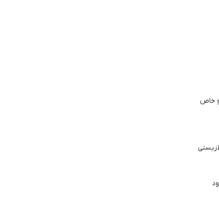
و خاص
‌زیستی
ود