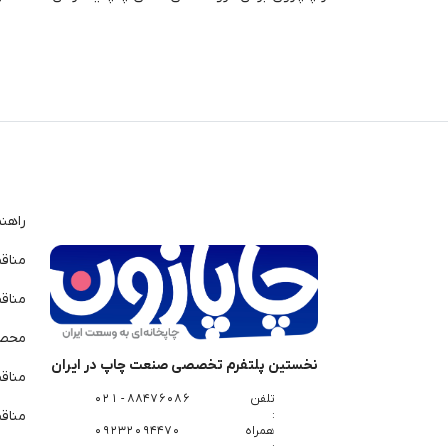
راهن
مناق
مناق
محصو
نخستین پلتفرم تخصصی صنعت چاپ در ایران
مناق
تلفن
88476086 - 021
:
مناقص
همراه
09232094470
: