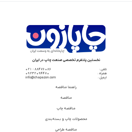
نخستین پلتفرم تخصصی صنعت چاپ در ایران
تلفن :
88476086 - 021
همراه :
09232094470
ایمیل :
info@chapazon.com
راهنما مناقصه
مناقصه
مناقصه چاپ
محصولات چاپ و بسته‌بندی
مناقصه طراحی