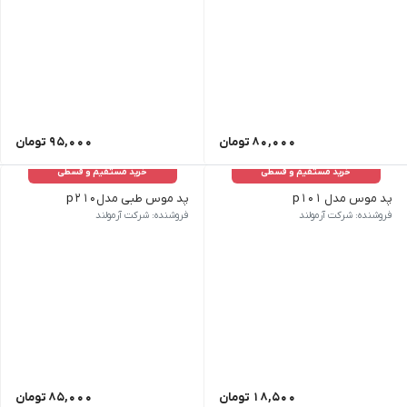
80,000
تومان
95,000
تومان
خرید مستقیم و قسطی
خرید مستقیم و قسطی
پد موس مدل p101
پد موس طبی مدلp210
فروشنده: شرکت آرمولند
فروشنده: شرکت آرمولند
18,500
تومان
85,000
تومان